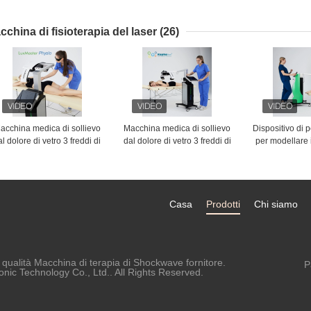
frazionaria
le cicatrici dell'acne pela
bellezza fra
rifare la superficie della
Microne
macchina
cchina di fisioterapia del laser
(26)
acchina medica di sollievo
Macchina medica di sollievo
Dispositivo di p
al dolore di vetro 3 freddi di
dal dolore di vetro 3 freddi di
per modellare 
erapia laser del dispositivo
terapia laser del dispositivo
macchina dima
di fisioterapia
di fisioterapia
verde smeraldo
da 53
Casa
Prodotti
Chi siamo
qualità Macchina di terapia di Shockwave fornitore.
P
ic Technology Co., Ltd.. All Rights Reserved.