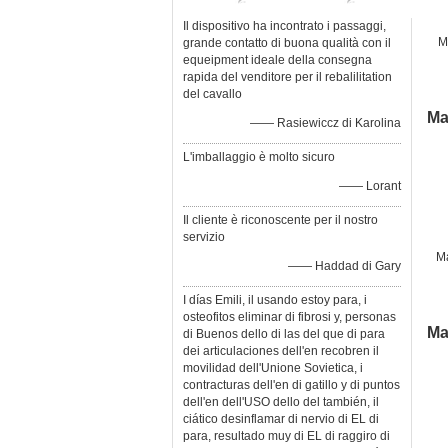
Il dispositivo ha incontrato i passaggi,
M
grande contatto di buona qualità con il
equeipment ideale della consegna
rapida del venditore per il rebalilitation
so
del cavallo
Ma
—— Rasiewiccz di Karolina
L'imballaggio è molto sicuro
—— Lorant
Il cliente è riconoscente per il nostro
servizio
Ma
—— Haddad di Gary
I días Emili, il usando estoy para, i
osteofitos eliminar di fibrosi y, personas
Ma
di Buenos dello di las del que di para
dei articulaciones dell'en recobren il
movilidad dell'Unione Sovietica, i
contracturas dell'en di gatillo y di puntos
dell'en dell'USO dello del también, il
ciático desinflamar di nervio di EL di
para, resultado muy di EL di raggiro di