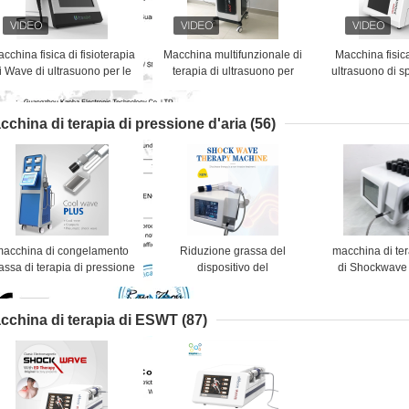
cchina fisica di fisioterapia
Macchina multifunzionale di
Macchina fisica
i Wave di ultrasuono per le
terapia di ultrasuono per
ultrasuono di s
fascite plantari
disfunzione erettile
lombo-sacrale 
di disto
cchina di terapia di pressione d'aria
(56)
macchina di congelamento
Riduzione grassa del
macchina di ter
assa di terapia di pressione
dispositivo del
di Shockwave 
'aria cuscinetti del portatile
massaggiatore della
d'aria 21Hz ne
fresco di Cryolipolysis di 4,
macchina di terapia di
delle ce
ente non invadente che
Shockwave di pressione
cchina di terapia di ESWT
(87)
dimagrisce macchina
d'aria di ESWT