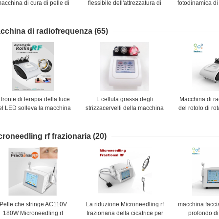
acchina di cura di pelle di
flessibile dell'attrezzatura di
fotodinamica di
Pdt, macchina leggera
ringiovanimento della pelle
domesti
facciale gialla blu rossa di
principale progettazione a
ringiovaniment
terapia di 5 colori
mensola
indo
cchina di radiofrequenza
(65)
l fronte di terapia della luce
L cellula grassa degli
Macchina di r
el LED solleva la macchina
strizzacervelli della macchina
del rotolo di ro
la S la m. L Handles di
di radiofrequenza del touch
gradi per la
radiofrequenza
screen 1.2MHz della
rimozione del
maniglia tutte le parti del
croneedling rf frazionaria
(20)
corpo
Pelle che stringe AC110V
La riduzione Microneedling rf
macchina faccia
180W Microneedling rf
frazionaria della cicatrice per
profondo di