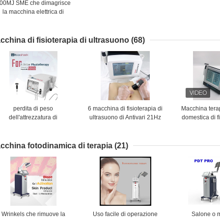
00MJ SME che dimagrisce
la macchina elettrica di
stimolazione del muscolo
cchina di fisioterapia di ultrasuono
(68)
perdita di peso
6 macchina di fisioterapia di
Macchina terap
dell'attrezzatura di
ultrasuono di Antivari 21Hz
domestica di fi
isioterapia di Shockwave di
per il trattamento plantare di
ultrasuono per
ultrasuono 3MHz
fascite di riabilitazione
dolore d
cchina fotodinamica di terapia
(21)
Wrinkels che rimuove la
Uso facile di operazione
Salone o 