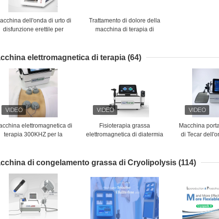
acchina dell'onda di urto di
Trattamento di dolore della
disfunzione erettile per
macchina di terapia di
llievo dal dolore posteriore
disfunzione erettile ESWT
dell'onda di urto
cchina elettromagnetica di terapia
(64)
cchina elettromagnetica di
Fisioterapia grassa
Macchina portat
terapia 300KHZ per la
elettromagnetica di diatermia
di Tecar dell'o
modellatura del corpo
della macchina di
vuoto SME per 
congelamento di Plused SME
della f
cchina di congelamento grassa di Cryolipolysis
(114)