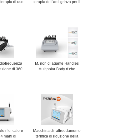
 terapia di uso
terapia dell'anti grinza per il
co per
trattamento dell'acne/la
o della pelle
rimozione del pigmento
lore
adiofrequenza
M. non dilagante Handles
tazione di 360
Multipolar Body rf che
 macchina di
dimagrisce macchina
le celluliti
le rf di calore
Macchina di raffreddamento
 4 mani di
termica di riduzione della