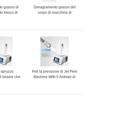
o grasso di
Dimagramento grasso del
o fresco di
corpo di macchina di
earpy Cryo
congelamento di
 di rimozione
Cryolipolysis di cavitazione di
lluliti
vuoto
 spruzzo
Peli la pressione di Jet Peel
i Israele che
Machine With 6 Antivari di
 superficiale
ringiovanimento
una macchina
lla buccia del
ago con CE