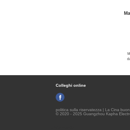
Ma
M
d
t
Colleghi online
politica sulla riservatezza
| La Cina buon 
© 2020 - 2025 Guangzhou Kapha Electron
Sito mobile