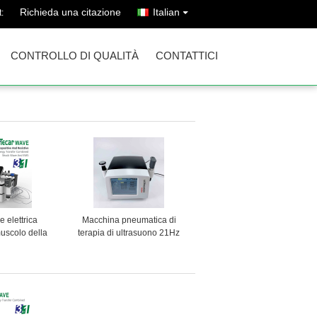
Richieda una citazione
Italian
:
CONTROLLO DI QUALITÀ
CONTATTICI
e elettrica
Macchina pneumatica di
muscolo della
terapia di ultrasuono 21Hz
diatermia di
Shockwave
ockwave