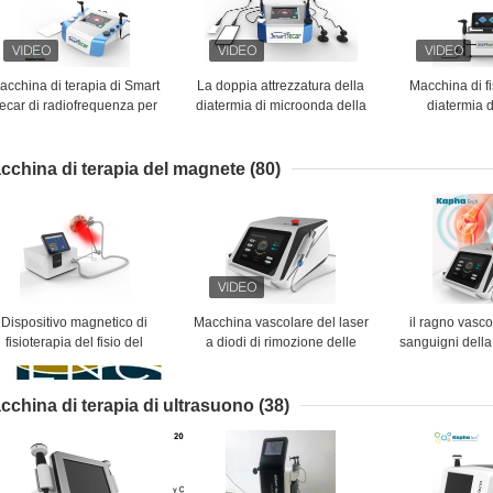
acchina di terapia di Smart
La doppia attrezzatura della
Macchina di fi
ecar di radiofrequenza per
diatermia di microonda della
diatermia d
fisioterapia
macchina di diatermia di
recupero e di ri
terapia di Tecar della
lesione d
maniglia di 80mm la rf Tecar
cchina di terapia del magnete
(80)
per il muscolo si rilassa
Dispositivo magnetico di
Macchina vascolare del laser
il ragno vasco
fisioterapia del fisio del
a diodi di rimozione delle
sanguigni dell
magnete dell'ABS della
navi per fisioterapia
laser a diodi 9
macchina PMST WAVE
rimoz
PEMF massaggiatore della
cchina di terapia di ultrasuono
(38)
parte posteriore