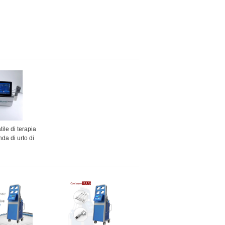
ile di terapia
nda di urto di
il trattamento
ascia