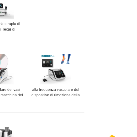
sioterapia di
i Tecar di
abilitazione di
i sport
lare dei vasi
alta frequenza vascolare del
a macchina del
dispositivo di rimozione della
80nm venato la
macchina di rimozione della
ione
vena del ragno 1064nm