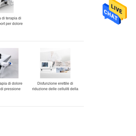
 di terapia di
port per dolore
della caviglia
rsione
apia di dolore
Disfunzione erettile di
di pressione
riduzione delle celluliti della
lla riduzione
macchina di terapia di
lluliti
pressione d'aria dell'OEM