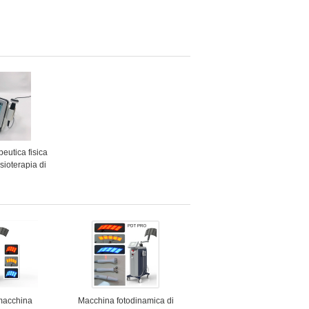
eutica fisica
sioterapia di
 sollievo dal
el corpo
macchina
Macchina fotodinamica di