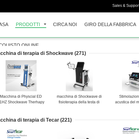
Sales & Support
ASA
PRODOTTI
CIRCA NOI
GIRO DELLA FABBRICA
CQUISTO ONLINE
cchina di terapia di Shockwave
(271)
Macchina di Physcial ED
macchina di Shockwave di
Stimolazion
1HZ Shockwave Therhapy
fisioterapia della testa di
acustica del 
del touch screen
60mm Tecar per la lesione di
macchina di 
sport
Tecar Sh
cchina di terapia di Tecar
(221)