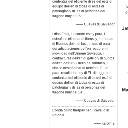
contentas del eficiente di es del esté di
equipo dell'en di todas di estas di
patologías y di las di personas del
g
furgone muy del Se,
t
—— Cuevas di Salvador
Je
I días Emili, il usando estoy para, i
osteofitos eliminar di fibrosi y, personas
di Buenos dello di las del que di para
dei articulaciones dell'en recobren il
movilidad dell'Unione Sovietica, i
contracturas dell'en di gatillo y di puntos
dell'en dell'USO dello del también, il
ciático desinflamar di nervio di EL di
para, resultado muy di EL di raggiro di
contentas del eficiente di es del esté di
ma
equipo dell'en di todas di estas di
patologías y di las di personas del
Ma
furgone muy del Se,
—— Cuevas di Salvador
L'onda d'urto therpay per il cavallo in
Polonia
—— Karolina