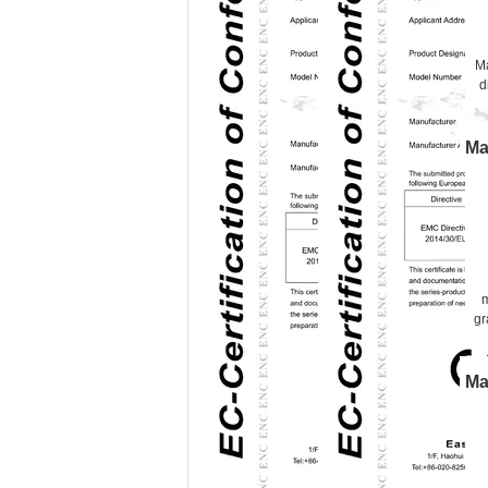
Ma
d
Ma
gr
d
Ma