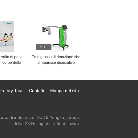
zionaria di
cicatrice della macchina a
edling
10,4 pollici del touch screen
rf Microneedle
erdita di peso
Ente grasso di rimozione che
il corpo della
dimagrisce dispositivo
grante laser
Emerald Laser Green Light
 a luce verde
532nm non dilagante
2 nm
Fatory Tour
Contatti
Mappa del sito
arco di industria di No.19 Yongxu, strada
di No.23 Hejing, distretto di Liwan
ki_kaphatech@163.com