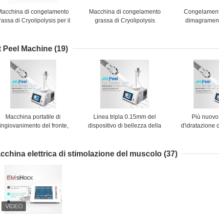
Macchina di congelamento
Macchina di congelamento
Congelament
rassa di Cryolipolysis per il
grassa di Cryolipolysis
dimagrament
rattamento grasso di ED di
dell'onda di urto
Shocwave Th
riduzione
extracorporea
della macchina
delle ce
t Peel Machine
(19)
Macchina portatile di
Linea tripla 0.15mm del
Più nuovo
ringiovanimento del fronte,
dispositivo di bellezza della
d'idratazione d
cchina di Dermabrasion di
macchina di Jet Peel della
idrata pulizia
aspirazione di comedone
stazione termale della pelle
facciale ness
per meglio assorbire
mesotherapy de
cchina elettrica di stimolazione del muscolo
(37)
getto dell'