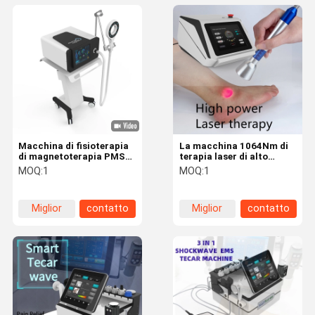
Macchina di fisioterapia
La macchina 1064Nm di
di magnetoterapia PMST
terapia laser di alto
per sollievo dal dolore 4
potere penetra Tssue più
MOQ:
1
MOQ:
1
Tesla
profondo 980Nm allevia i
muscoli
Miglior
contatto
Miglior
contatto
prezzo
prezzo