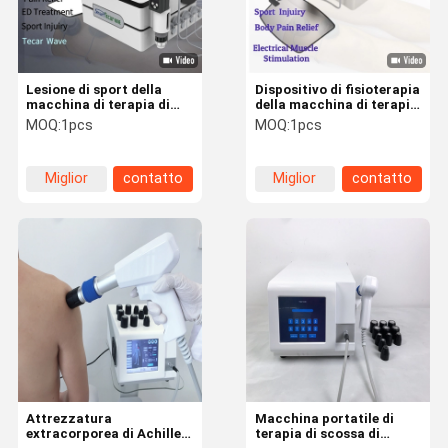
Lesione di sport della
Dispositivo di fisioterapia
macchina di terapia di
della macchina di terapia
Smart Tecar della
di SME Shockwave Tecar
MOQ:
1pcs
MOQ:
1pcs
macchina di terapia di ED
per lo sport Injuiry
Shockwave
Miglior
contatto
Miglior
contatto
prezzo
prezzo
Casa
Prodotti
Circa Noi
Giro Della
Fabbrica
Attrezzatura
Macchina portatile di
extracorporea di Achilles
terapia di scossa di