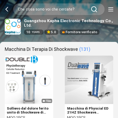
Guangzhou Kapha Electronic Technology Co.,
Ltd.
10
5.0
Fornitore verificato
YEARS
Macchina Di Terapia Di Shockwave
(131)
Sollievo dal dolore ferito
Macchina di Physcial ED
unito di Shockwave di
21HZ Shockwave
terapia della macchina di
Therhapy del touch
MOQ:
1PCS
MOQ:
1PCS