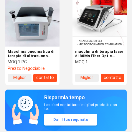
Macchina pneumatica di
macchina di terapia laser
terapia di ultrasuono
di 80Ms Fiber Optic
21Hz Shockwave
Coupling per crescita
MOQ:
1 PC
MOQ:
1
accelerata delle cellule di
Prezzo:
Negoziabile
riparazione del tessuto
Miglior
contatto
Miglior
contatto
prezzo
prezzo
Risparmia tempo
Lasciaci contattare i migliori prodotti con
te.
Dai il tuo requisito