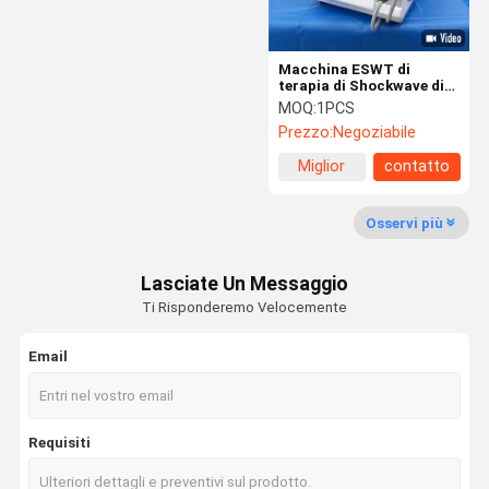
Macchina ESWT di
terapia di Shockwave di
intensità bassa per il
MOQ:
1PCS
trattamento di ED
Prezzo:
Negoziabile
Miglior
contatto
prezzo
Osservi più
Lasciate Un Messaggio
Ti Risponderemo Velocemente
Email
Requisiti