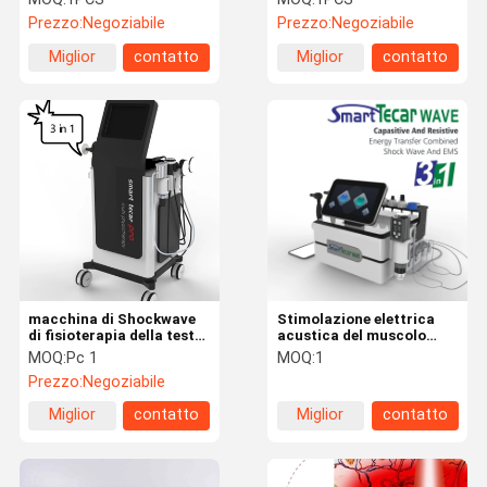
lesioni acustiche di sport
screen
Prezzo:
Negoziabile
Prezzo:
Negoziabile
Miglior
contatto
Miglior
contatto
prezzo
prezzo
macchina di Shockwave
Stimolazione elettrica
di fisioterapia della testa
acustica del muscolo
di 60mm Tecar per la
della macchina di
MOQ:
Pc 1
MOQ:
1
lesione di sport
diatermia di Tecar
Prezzo:
Negoziabile
Shockwave
Miglior
contatto
Miglior
contatto
prezzo
prezzo