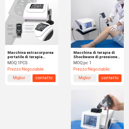
Jet Peel Machine
Macchina elettrica di stimolazione del muscolo
Macchina di fisioterapia di ultrasuono
Macchina fotodinamica di terapia
Macchina extracorporea
Macchina di terapia di
portatile di terapia
Shockwave di pressione
Macchina di radiofrequenza
dell'onda di urto per
d'aria di Antivari della
MOQ:
1PCS
MOQ:
pc 1
dolore alla schiena
clinica 6 non dilagante
Prezzo:
Negoziabile
Prezzo:
Negoziabile
Microneedling rf frazionaria
Miglior
contatto
Miglior
contatto
Macchina di fisioterapia del laser
prezzo
prezzo