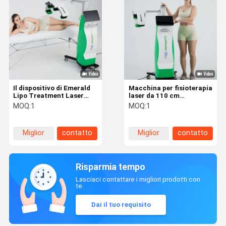
Il dispositivo di Emerald
Macchina per fisioterapia
Lipo Treatment Laser
laser da 110 cm
Therapy per il grasso
Macchina per ridurre il
MOQ:
1
MOQ:
1
dell'addome delle coscie
grasso del laser verde
delle anche della vita si
smeraldo a diodi 10D
riduce
Miglior
contatto
Miglior
contatto
prezzo
prezzo
Risparmia tempo
Lasciaci contattare i migliori prodotti con
te.
Dai il tuo requisito