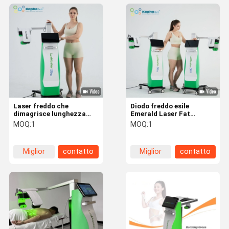
Laser freddo che
Diodo freddo esile
dimagrisce lunghezza
Emerald Laser Fat
d'onda grassa del
Reduce Device di verde
MOQ:
1
MOQ:
1
dispositivo 532nm di
della macchina 10D di
perdita per bellezza
fisioterapia del laser
Miglior
contatto
Miglior
contatto
prezzo
prezzo