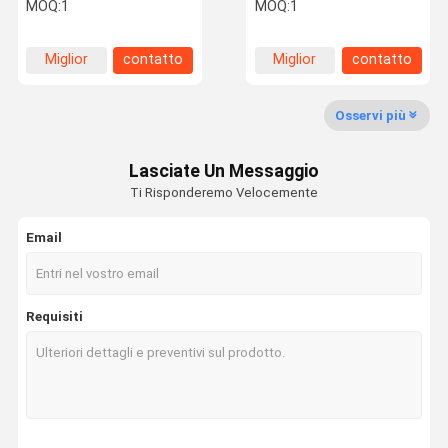
ali regolabili di angolo di
10D dell'erba 3 di sollievo
MOQ:
1
MOQ:
1
grado
dal mal di schiena
Miglior
contatto
Miglior
contatto
Controllo Di
Contattici
Richieda Una
Shopping
prezzo
prezzo
Qualità
Citazione
Online
Osservi più
Macchina di terapia di Shockwave
Lasciate Un Messaggio
Macchina di terapia di Tecar
Ti Risponderemo Velocemente
Macchina di terapia del magnete
Email
Macchina di terapia di ultrasuono
Macchina di terapia di pressione d'aria
Requisiti
Macchina di terapia di ESWT
Macchina elettromagnetica di terapia
Macchina di congelamento grassa di Cryolipolysis