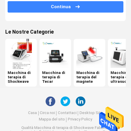
Continua
Jet Peel Machine
Macchina elettrica di stimolazione del muscolo
Le Nostre Categorie
Macchina di fisioterapia di ultrasuono
Macchina fotodinamica di terapia
Macchina di radiofrequenza
Microneedling rf frazionaria
Macchina di
Macchina di
Macchina di
Macchina 
terapia di
terapia di
terapia del
terapia di
Shockwave
Tecar
magnete
ultrasuon
Macchina di fisioterapia del laser
Casa
Circa noi
Contattaci
Desktop Site
Mappa del sito
Privacy Policy
Qualità
Macchina di terapia di Shockwave
Fabbrica