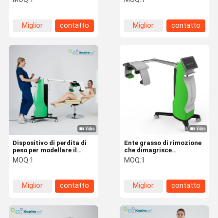
laser del dispositivo di
laser del dispositivo di
fisioterapia
fisioterapia
Miglior
contatto
Miglior
contatto
prezzo
prezzo
Dispositivo di perdita di
Ente grasso di rimozione
peso per modellare il
che dimagrisce
corpo della macchina
dispositivo Emerald Laser
MOQ:
1
MOQ:
1
dimagrante laser verde
Green Light 532nm non
smeraldo a luce verde da
dilagante
532 nm
Miglior
contatto
Miglior
contatto
prezzo
prezzo