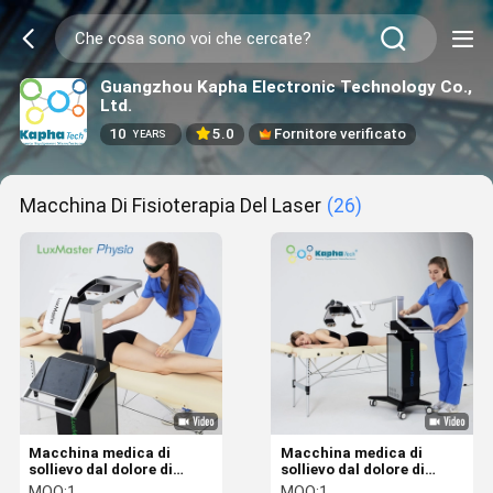
Guangzhou Kapha Electronic Technology Co.,
Ltd.
10
5.0
Fornitore verificato
YEARS
Macchina Di Fisioterapia Del Laser
(26)
Macchina medica di
Macchina medica di
sollievo dal dolore di
sollievo dal dolore di
vetro 3 freddi di terapia
vetro 3 freddi di terapia
MOQ:
1
MOQ:
1