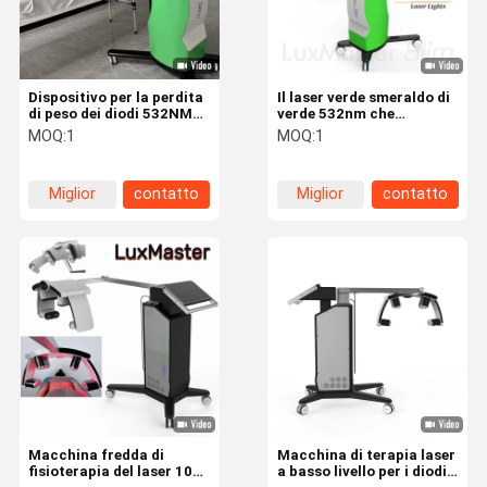
Dispositivo per la perdita
Il laser verde smeraldo di
di peso dei diodi 532NM
verde 532nm che
della macchina 10D per la
dimagrisce il grasso della
MOQ:
1
MOQ:
1
terapia laser a freddo
macchina riduce Lipo
10D
Miglior
contatto
Miglior
contatto
prezzo
prezzo
Casa
Prodotti
Circa Noi
Giro Della
Fabbrica
Macchina fredda di
Macchina di terapia laser
fisioterapia del laser 100
a basso livello per i diodi