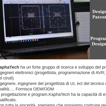
aphaTech
ha un forte gruppo di ricerca e sviluppo del p
ngegneri elettronici (progettista, programmazione di AVR;
l cirutl)
ngegnere,
ingegnere del progettista di UI, ect del tecnico d
ualità…. Fornisca OEM/ODM
a progettazione e
program.KaphaTech
ha la capacità di es
alificato.
on tutta la sincerità, speriamo che possiamo costruire re