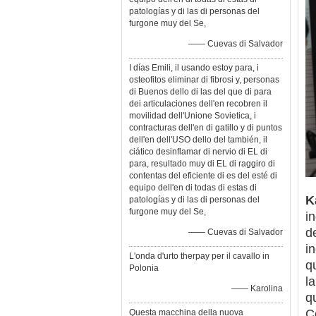
patologías y di las di personas del
furgone muy del Se,
—— Cuevas di Salvador
I días Emili, il usando estoy para, i
osteofitos eliminar di fibrosi y, personas
di Buenos dello di las del que di para
dei articulaciones dell'en recobren il
movilidad dell'Unione Sovietica, i
contracturas dell'en di gatillo y di puntos
dell'en dell'USO dello del también, il
ciático desinflamar di nervio di EL di
para, resultado muy di EL di raggiro di
contentas del eficiente di es del esté di
equipo dell'en di todas di estas di
K
patologías y di las di personas del
furgone muy del Se,
i
de
—— Cuevas di Salvador
i
L'onda d'urto therpay per il cavallo in
q
Polonia
l
—— Karolina
qu
C
Questa macchina della nuova