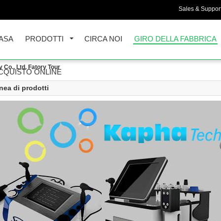
Sales & Support
ASA
PRODOTTI
CIRCA NOI
GIRO DELLA FABBRICA
Co., Ltd. Fatory Tour
CQUISTO ONLINE
nea di prodotti