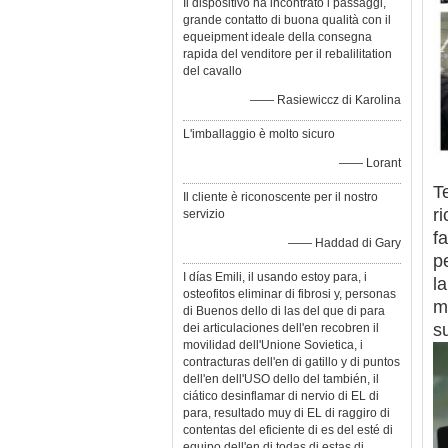
Il dispositivo ha incontrato i passaggi,
grande contatto di buona qualità con il
equeipment ideale della consegna
rapida del venditore per il rebalilitation
del cavallo
—— Rasiewiccz di Karolina
L'imballaggio è molto sicuro
—— Lorant
T
Il cliente è riconoscente per il nostro
r
servizio
f
—— Haddad di Gary
p
I días Emili, il usando estoy para, i
la
osteofitos eliminar di fibrosi y, personas
m
di Buenos dello di las del que di para
s
dei articulaciones dell'en recobren il
movilidad dell'Unione Sovietica, i
contracturas dell'en di gatillo y di puntos
dell'en dell'USO dello del también, il
ciático desinflamar di nervio di EL di
para, resultado muy di EL di raggiro di
contentas del eficiente di es del esté di
equipo dell'en di todas di estas di