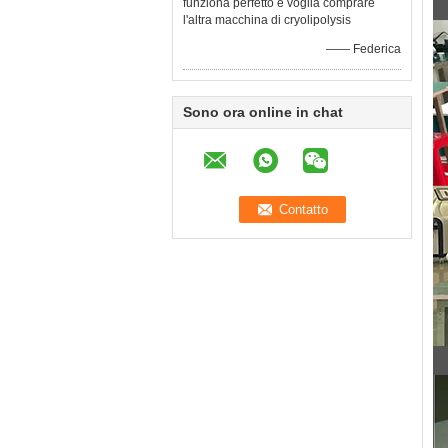
funziona perfetto e voglia comprare
l'altra macchina di cryolipolysis
—— Federica
Sono ora online in chat