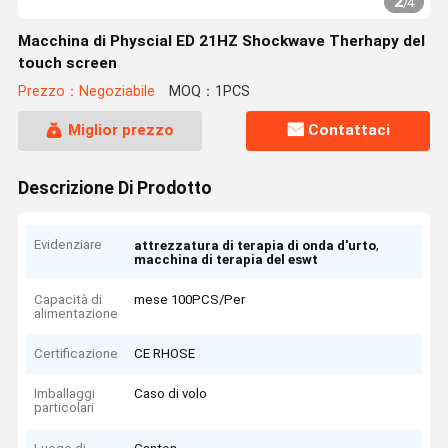
2
/
4
Macchina di Physcial ED 21HZ Shockwave Therhapy del
touch screen
Prezzo：Negoziabile
MOQ：1PCS
Miglior prezzo
Contattaci
Descrizione Di Prodotto
Evidenziare
,
attrezzatura di terapia di onda d'urto
macchina di terapia del eswt
Capacità di
mese 100PCS/Per
alimentazione
Certificazione
CE RHOSE
Imballaggi
Caso di volo
particolari