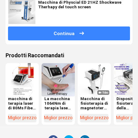
Macchina di Physcial ED 21HZ Shockwave
Therhapy del touch screen
Continua
Prodotti Raccomandati
macchina di
La macchina
Macchina di
Dispositivo
terapia laser
1064Nm di
fisioterapia di
fisioterapi
di 80Ms Fiber
terapia laser
magnetoterapia
della
Optic
di alto potere
PMST per
macchina 
Coupling per
penetra
sollievo dal
terapia di
Miglior prezzo
Miglior prezzo
Miglior prezzo
Miglior pr
crescita
Tssue più
dolore 4 Tesla
SME
accelerata
profondo
Shockwav
delle cellule di
980Nm
Tecar per 
riparazione
allevia i
sport Injui