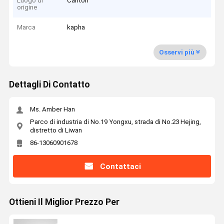
Luogo di
Canton
origine
Marca
kapha
Osservi più
Dettagli Di Contatto
Ms. Amber Han
Parco di industria di No.19 Yongxu, strada di No.23 Hejing,
distretto di Liwan
86-13060901678
Contattaci
Ottieni Il Miglior Prezzo Per