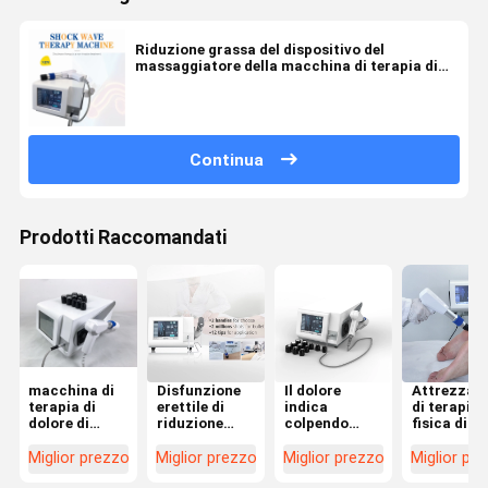
Riduzione grassa del dispositivo del
massaggiatore della macchina di terapia di
Shockwave di pressione d'aria di ESWT
Continua
Prodotti Raccomandati
macchina di
Disfunzione
Il dolore
Attrezzat
terapia di
erettile di
indica
di terapia
dolore di
riduzione
colpendo
fisica di
Shockwave di
delle celluliti
l'attrezzatura
trattamen
pressione
della
di terapia
di ED della
Miglior prezzo
Miglior prezzo
Miglior prezzo
Miglior pr
d'aria 21Hz
macchina di
fisica di
macchina 