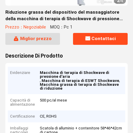
2
/
4
Riduzione grassa del dispositivo del massaggiatore
della macchina di terapia di Shockwave di pressione
d'aria di ESWT
Prezzo：Negoziabile
MOQ：Pc 1
Miglior prezzo
Contattaci
Descrizione Di Prodotto
Evidenziare
Macchina di terapia di Shockwave di
pressione d'aria
,
,
Macchina di terapia di ESWT Shockwave
Macchina grassa di terapia di Shockwave
di riduzione
Capacità di
500 pc/al mese
alimentazione
Certificazione
CE, ROHS
Imballaggi
Scatola di alluminio + contenitore 58*46*42cm
particolari
di cartone