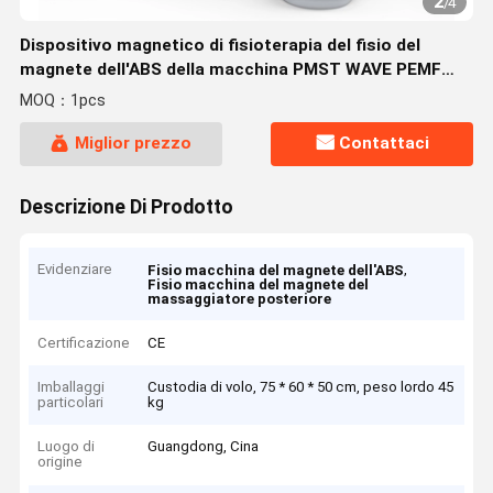
2
/
4
Dispositivo magnetico di fisioterapia del fisio del
magnete dell'ABS della macchina PMST WAVE PEMF
massaggiatore della parte posteriore
MOQ：1pcs
Miglior prezzo
Contattaci
Descrizione Di Prodotto
Evidenziare
,
Fisio macchina del magnete dell'ABS
Fisio macchina del magnete del
massaggiatore posteriore
Certificazione
CE
Imballaggi
Custodia di volo, 75 * 60 * 50 cm, peso lordo 45
particolari
kg
Luogo di
Guangdong, Cina
origine