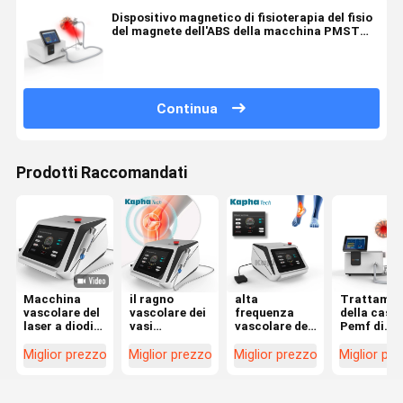
Dispositivo magnetico di fisioterapia del fisio
del magnete dell'ABS della macchina PMST
WAVE PEMF massaggiatore della parte
posteriore
Continua
Prodotti Raccomandati
Macchina
il ragno
alta
Trattamen
vascolare del
vascolare dei
frequenza
della casa 
laser a diodi
vasi
vascolare del
Pemf di
di rimozione
sanguigni
dispositivo di
sollievo da
delle navi per
della
rimozione
dolore del
Miglior prezzo
Miglior prezzo
Miglior prezzo
Miglior pr
fisioterapia
macchina del
della
corpo di
laser a diodi
macchina di
macchina 
980nm
rimozione
terapia di 