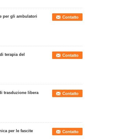
 per gli ambulatori
Contatto
di terapia del
Contatto
di trasduzione libera
Contatto
ica per le fascite
Contatto