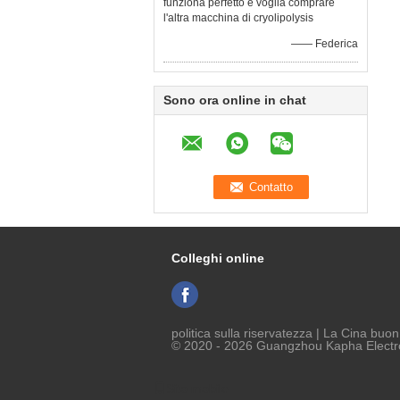
funziona perfetto e voglia comprare
l'altra macchina di cryolipolysis
—— Federica
Sono ora online in chat
Colleghi online
politica sulla riservatezza
| La Cina buon 
© 2020 - 2026 Guangzhou Kapha Electron
Sito mobile