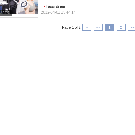
Leggi di più
2022-04-01 15:44:14
Page 1 of 2
|<
<<
1
2
>>