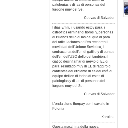
patologías y di las di personas del
furgone muy del Se,
—— Cuevas di Salvador
I días Emili, il usando estoy para, i
osteofitos eliminar di fibrosi y, personas
di Buenos dello di las del que di para
dei articulaciones dell'en recobren il
movilidad dell'Unione Sovietica, i
contracturas dell'en di gatillo y di puntos
dell'en dell'USO dello del también, il
ciático desinflamar di nervio di EL di
para, resultado muy di EL di raggiro di
contentas del eficiente di es del esté di
equipo dell'en di todas di estas di
patologías y di las di personas del
furgone muy del Se,
—— Cuevas di Salvador
L'onda d'urto therpay per il cavallo in
Polonia
—— Karolina
Questa macchina della nuova