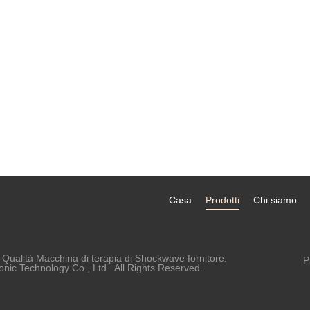
Casa
Prodotti
Chi siamo
Qualità Macchina di terapia di Shockwave fornitore.
P
ic Technology Co., Ltd.. All Rights Reserved.