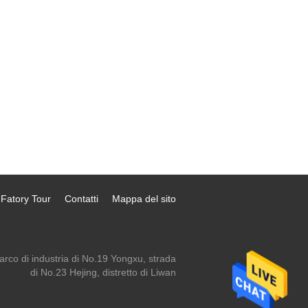
Fatory Tour
Contatti
Mappa del sito
arco di industria di No.19 Yongxu, strada
di No.23 Hejing, distretto di Liwan
ki_kaphatech@163.com