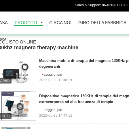
Sales & Support:
86-020-8127303
ASA
PRODOTTI
CIRCA NOI
GIRO DELLA FABBRICA
hine
CQUISTO ONLINE
30khz magneto therapy machine
7)
Macchina mobile di terapia del magnete 130KHz per
degeneranti
Leggi di più
2022-03-08 11:36:19
Dispositivo magnetico 130KHz di terapia del magn
extracorporea ad alta frequenza di terapia
Leggi di più
2022-05-23 14:44:12