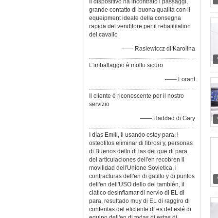
Il dispositivo ha incontrato i passaggi,
grande contatto di buona qualità con il
equeipment ideale della consegna
rapida del venditore per il rebalilitation
del cavallo
—— Rasiewiccz di Karolina
L'imballaggio è molto sicuro
—— Lorant
Il cliente è riconoscente per il nostro
servizio
—— Haddad di Gary
I días Emili, il usando estoy para, i
osteofitos eliminar di fibrosi y, personas
di Buenos dello di las del que di para
dei articulaciones dell'en recobren il
movilidad dell'Unione Sovietica, i
contracturas dell'en di gatillo y di puntos
dell'en dell'USO dello del también, il
ciático desinflamar di nervio di EL di
para, resultado muy di EL di raggiro di
contentas del eficiente di es del esté di
equipo dell'en di todas di estas di