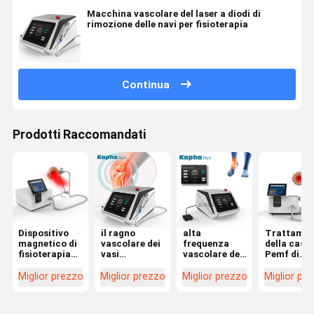
Macchina vascolare del laser a diodi di
rimozione delle navi per fisioterapia
Continua
Prodotti Raccomandati
Dispositivo
il ragno
alta
Trattamen
magnetico di
vascolare dei
frequenza
della casa 
fisioterapia
vasi
vascolare del
Pemf di
del fisio del
sanguigni
dispositivo di
sollievo da
magnete
della
rimozione
dolore del
Miglior prezzo
Miglior prezzo
Miglior prezzo
Miglior pr
dell'ABS della
macchina del
della
corpo di
macchina
laser a diodi
macchina di
macchina 
PMST WAVE
980nm
rimozione
terapia di 