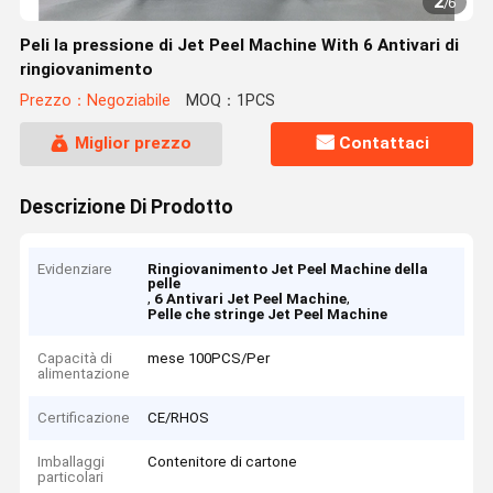
2
/
6
Peli la pressione di Jet Peel Machine With 6 Antivari di
ringiovanimento
Prezzo：Negoziabile
MOQ：1PCS
Miglior prezzo
Contattaci
Descrizione Di Prodotto
Evidenziare
Ringiovanimento Jet Peel Machine della
pelle
,
,
6 Antivari Jet Peel Machine
Pelle che stringe Jet Peel Machine
Capacità di
mese 100PCS/Per
alimentazione
Certificazione
CE/RHOS
Imballaggi
Contenitore di cartone
particolari