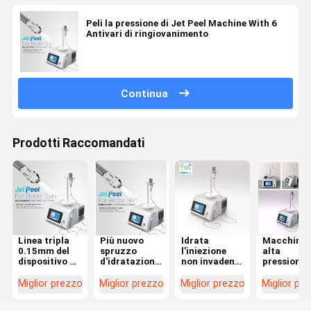
Peli la pressione di Jet Peel Machine With 6
Antivari di ringiovanimento
Continua
Prodotti Raccomandati
Linea tripla
Più nuovo
Idrata
Macchina 
0.15mm del
spruzzo
l'iniezione
alta
dispositivo di
d'idratazione
non invadente
pressione 
bellezza della
di Israele che
Jet Peel
lavaggio d
macchina di
idrata pulizia
Machine di
fronte
Miglior prezzo
Miglior prezzo
Miglior prezzo
Miglior pr
Jet Peel della
superficiale
Mesotherapy
dell'ossige
stazione
facciale
dell'ossigeno
macchina 