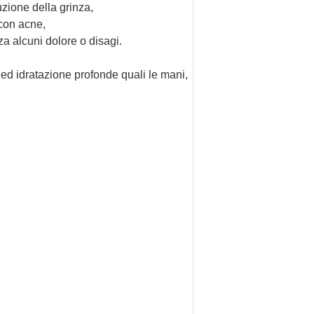
uzione della grinza,
 con acne,
za 
alcuni dolore o disagi.
 
ed idratazione
 profonde 
quali le mani, 