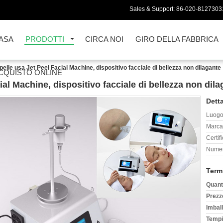
Sales & Support:
86-020-8127303
ASA
PRODOTTI
CIRCA NOI
GIRO DELLA FABBRICA
 pelle usa Jet Peel Facial Machine, dispositivo facciale di bellezza non dilagante
CQUISTO ONLINE
ial Machine, dispositivo facciale di bellezza non dil
Detta
Luogo 
Marca
Certif
Numer
Term
Quant
Prezz
Imball
Tempi