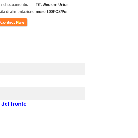
ni di pagamento:
T/T, Western Union
ità di alimentazione:
mese 100PCS/Per
tto
del fronte