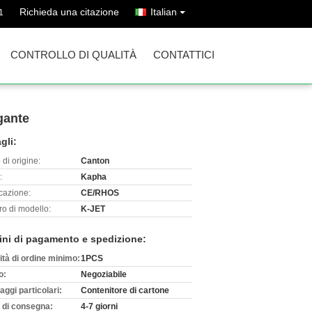
Richieda una citazione
Italian
1
CONTROLLO DI QUALITÀ
CONTATTICI
agante
gli:
di origine:
Canton
:
Kapha
icazione:
CE/RHOS
o di modello:
K-JET
ini di pagamento e spedizione:
ità di ordine minimo:
1PCS
o:
Negoziabile
aggi particolari:
Contenitore di cartone
 di consegna:
4-7 giorni