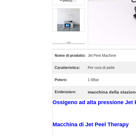
Nome di prodotto:
Jet Peel Machine
Caratteristica:
Per cura di pelle
Potere:
1-6Bar
macchina della stazione
Evidenziare:
Ossigeno ad alta pressione Jet 
Macchina di Jet Peel Therapy