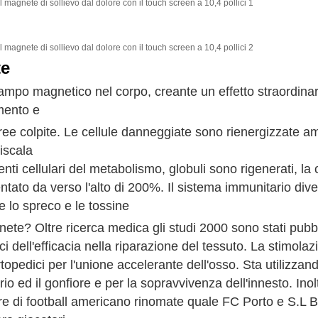
te
mpo magnetico nel corpo, creante un effetto straordinario
mento e
 colpite. Le cellule danneggiate sono rienergizzate ampl
liscala
nti cellulari del metabolismo, globuli sono rigenerati, la 
ato da verso l'alto di 200%. Il sistema immunitario divent
 lo spreco e le tossine
gnete? Oltre ricerca medica gli studi 2000 sono stati pubbl
 dell'efficacia nella riparazione del tessuto. La stimola
topedici per l'unione accelerante dell'osso. Sta utilizzanda
io ed il gonfiore e per la sopravvivenza dell'innesto. Ino
e di football americano rinomate quale FC Porto e S.L Ben