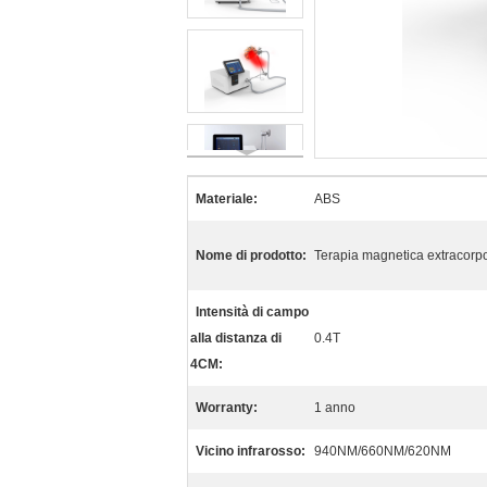
Materiale:
ABS
Nome di prodotto:
Terapia magnetica extracorpo
Intensità di campo
alla distanza di
0.4T
4CM:
Worranty:
1 anno
Vicino infrarosso:
940NM/660NM/620NM