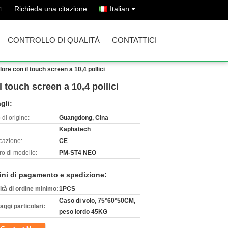
Richieda una citazione
Italian
1
CONTROLLO DI QUALITÀ
CONTATTICI
ore con il touch screen a 10,4 pollici
 touch screen a 10,4 pollici
gli:
di origine:
Guangdong, Cina
:
Kaphatech
icazione:
CE
o di modello:
PM-ST4 NEO
ini di pagamento e spedizione:
ità di ordine minimo:
1PCS
Caso di volo, 75*60*50CM,
aggi particolari:
peso lordo 45KG