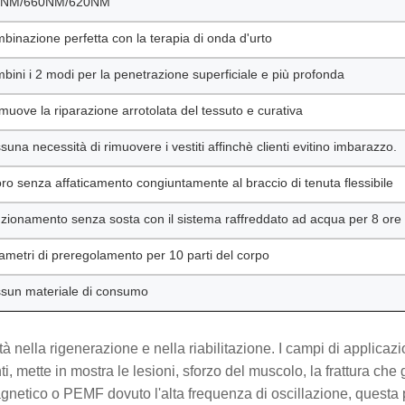
0NM/660NM/620NM
binazione perfetta con la terapia di onda d'urto
bini i 2 modi per la penetrazione superficiale e più profonda
muove la riparazione arrotolata del tessuto e curativa
suna necessità di rimuovere i vestiti affinchè clienti evitino imbarazzo.
oro senza affaticamento congiuntamente al braccio di tenuta flessibile
zionamento senza sosta con il sistema raffreddato ad acqua per 8 ore
ametri di preregolamento per 10 parti del corpo
sun materiale di consumo
 nella rigenerazione e nella riabilitazione. I campi di applica
i, mette in mostra le lesioni, sforzo del muscolo, la frattura che
gnetico o PEMF dovuto l'alta frequenza di oscillazione, questa p