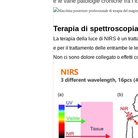
e le varie patologie croniche fra i l
Terapia di spettroscopia
La terapia della luce di NIRS è un trat
e per il trattamento delle entrambe le le
Non ci sono dolore collegato o effetti col