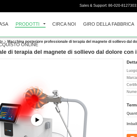
Sales & Support:
86-020-8127303
ASA
PRODOTTI
CIRCA NOI
GIRO DELLA FABBRICA
te
Macchina posteriore professionale di terapia del magnete di sollievo dal dol
CQUISTO ONLINE
e di terapia del magnete di sollievo dal dolore con il
Detta
Luogo 
Marca
Certif
Numer
Term
Quant
Imball