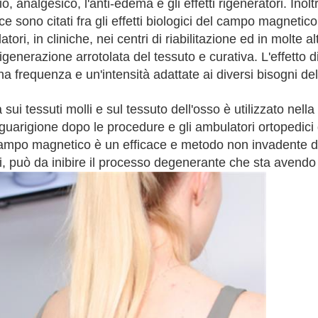
nalgesico, l'anti-edema e gli effetti rigeneratori. Inoltre
 sono citati fra gli effetti biologici del campo magnetico
tori, in cliniche, nei centri di riabilitazione ed in molte al
rigenerazione arrotolata del tessuto e curativa. L'effetto
na frequenza e un'intensità adattate ai diversi bisogni de
sui tessuti molli e sul tessuto dell'osso è utilizzato nella
guarigione dopo le procedure e gli ambulatori ortopedici 
ampo magnetico è un efficace e metodo non invadente di r
i, può da inibire il processo degenerante che sta avendo 