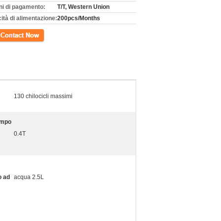
ni di pagamento:
T/T, Western Union
ità di alimentazione:
200pcs/Months
tto
130 chilocicli massimi
ampo
0.4T
o ad
acqua 2.5L