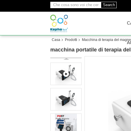
Search
C
Casa
Prodotti
Macchina di terapia del magne
A
macchina portatile di terapia d