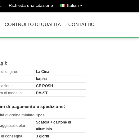
Richieda una citazione
Italian
:
CONTROLLO DI QUALITÀ
CONTATTICI
gli:
di origine:
La Cina
:
kapha
icazione:
CE ROSH
o di modello:
PM-ST
ini di pagamento e spedizione:
ità di ordine minimo:
1pcs
Scatola + cartone di
aggi particolari:
alluminio
 di consegna:
3 giorni