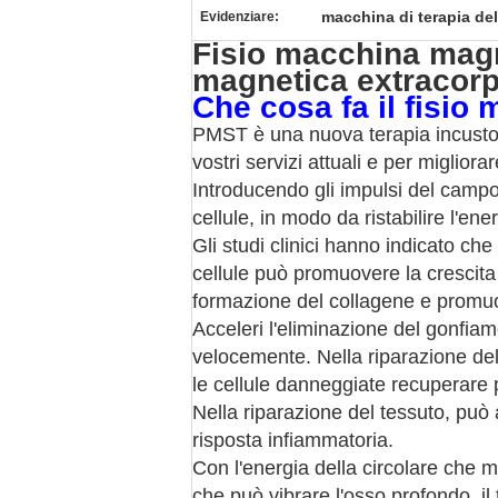
macchina di terapia d
Evidenziare:
Fisio macchina magne
magnetica extracor
Che cosa fa il fisio
PMST è una nuova terapia incustod
vostri servizi attuali e per migliorare
Introducendo gli impulsi del campo
cellule, in modo da ristabilire l'ene
Gli studi clinici hanno indicato che
cellule può promuovere la crescita 
formazione del collagene e promuo
Acceleri l'eliminazione del gonfiam
velocemente. Nella riparazione del
le cellule danneggiate recuperare
Nella riparazione del tessuto, può a
risposta infiammatoria.
Con l'energia della circolare che 
che può vibrare l'osso profondo, il 