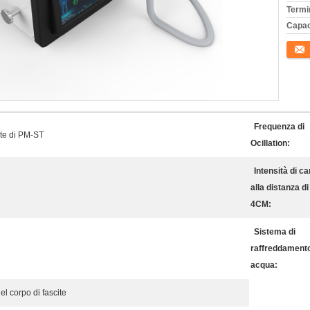
Termi
Capac
Conta
Frequenza di
te di PM-ST
Ocillation:
Intensità di c
alla distanza di
4CM:
Sistema di
raffreddament
acqua:
el corpo di fascite