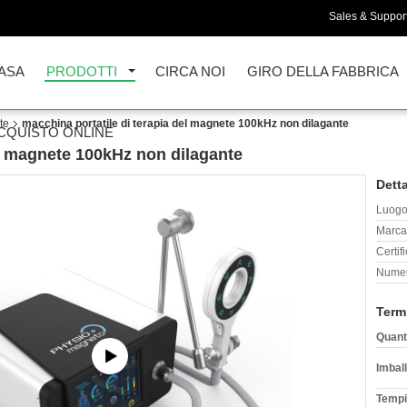
Sales & Support
ASA
PRODOTTI
CIRCA NOI
GIRO DELLA FABBRICA
te
macchina portatile di terapia del magnete 100kHz non dilagante
CQUISTO ONLINE
el magnete 100kHz non dilagante
Detta
Luogo 
Marca
Certif
Numer
Term
Quant
Imball
Tempi