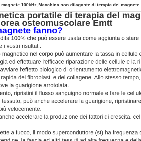
el magnete 100kHz
Macchina non dilagante di terapia del magnete
,
tica portatile di terapia del ma
porea osteomuscolare Emtt
 magnete fanno?
ita 100% che può essere usata come aggiunta o stare la 
 i vostri risultati.
 magnetico nel corpo può aumentare la tassa in cellule 
rgia ed effettuare l'efficace riparazione delle cellule e la 
 avviare l'effetto biologico di orientamento elettromagnetic
rapida dei fibroblasti e del collagene. Allo stesso tempo
ve la guarigione arrotolata.
ento, ripristini il flusso sanguigno normale e fare le cel
 tessuto, può anche accelerare la guarigione, ripristinare
 più velocemente.
nche accelerare la produzione dei fattori di crescita, cellu
mette a fuoco, il modo superconduttore (st) ha frequenza
tendine, la fascia ed altri tessuti ad alta frequenza e del