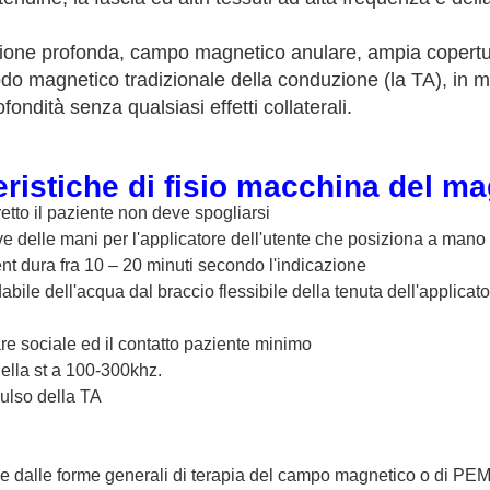
zione profonda, campo magnetico anulare, ampia copertu
modo magnetico tradizionale della conduzione (la TA), in m
ondità senza qualsiasi effetti collaterali.
eristiche di fisio macchina del m
retto il paziente non deve spogliarsi
 delle mani per l'applicatore dell'utente che posiziona a mano o 
nt dura fra 10 – 20 minuti secondo l'indicazione
le dell'acqua dal braccio flessibile della tenuta dell'applicator
are sociale ed il contatto paziente minimo
lla st a 100-300khz.
ulso della TA
ce dalle forme generali di terapia del campo magnetico o di PEMF