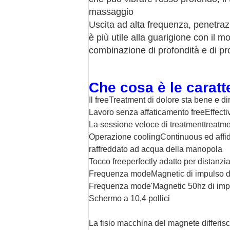
massaggio
Uscita ad alta frequenza, penetra
è più utile alla guarigione con il 
combinazione di profondità e di prof
Che cosa è le caratt
Il freeTreatment di dolore sta bene e di
Lavoro senza affaticamento freeEffective
La sessione veloce di treatmenttreatme
Operazione coolingContinuous ed affidabi
raffreddato ad acqua della manopola
Tocco freeperfectly adatto per distanzi
Frequenza modeMagnetic di impulso de
Frequenza mode'Magnetic 50hz di imp
Schermo a 10,4 pollici
La fisio macchina del magnete differis