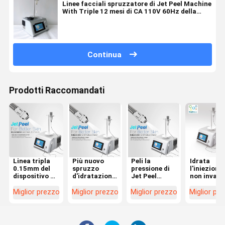
Linee facciali spruzzatore di Jet Peel Machine
With Triple 12 mesi di CA 110V 60Hz della
garanzia
Continua
Prodotti Raccomandati
Linea tripla
Più nuovo
Peli la
Idrata
0.15mm del
spruzzo
pressione di
l'iniezione
dispositivo di
d'idratazione
Jet Peel
non invade
bellezza della
di Israele che
Machine With
Jet Peel
macchina di
idrata pulizia
6 Antivari di
Machine di
Miglior prezzo
Miglior prezzo
Miglior prezzo
Miglior pr
Jet Peel della
superficiale
ringiovanimento
Mesothera
stazione
facciale
dell'ossige
termale della
nessuna
dell'acqua
pelle per
macchina
dell'attre