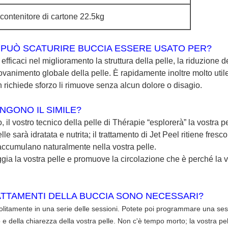
contenitore di cartone 22.5kg
E PUÒ SCATURIRE BUCCIA ESSERE USATO PER?
efficaci nel miglioramento la struttura della pelle, la riduzione d
ovanimento globale della pelle. È rapidamente inoltre molto util
ichiede sforzo li rimuove senza alcun dolore o disagio.
NGONO IL SIMILE?
l vostro tecnico della pelle di Thérapie “esplorerà” la vostra pe
e sarà idratata e nutrita; il trattamento di Jet Peel ritiene fresco
si accumulano naturalmente nella vostra pelle.
ggia la vostra pelle e promuove la circolazione che è perché la v
TTAMENTI DELLA BUCCIA SONO NECESSARI?
 solitamente in una serie delle sessioni. Potete poi programmare una s
 e della chiarezza della vostra pelle. Non c'è tempo morto; la vostra pe