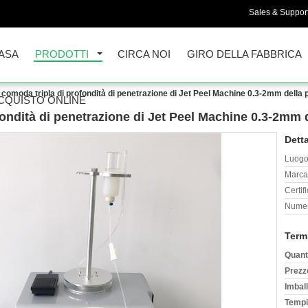
Sales & Support
ASA
PRODOTTI
CIRCA NOI
GIRO DELLA FABBRICA
à comoda tripla di profondità di penetrazione di Jet Peel Machine 0.3-2mm della 
CQUISTO ONLINE
fondità di penetrazione di Jet Peel Machine 0.3-2mm d
Detta
Luogo 
Marca
Certif
Numer
Term
Quant
Prezz
Imball
Tempi