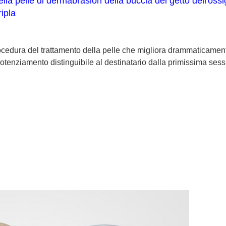
lla pelle di dermabrasion della buccia del getto dell'oss
ripla
ocedura del trattamento della pelle che migliora drammaticamente 
otenziamento distinguibile al destinatario dalla primissima sessi