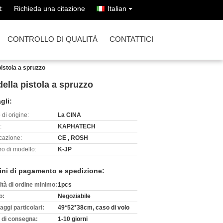
Richieda una citazione
Italian
:
CONTROLLO DI QUALITÀ
CONTATTICI
pistola a spruzzo
ella pistola a spruzzo
gli:
di origine:
La CINA
:
KAPHATECH
icazione:
CE , ROSH
o di modello:
K-JP
ini di pagamento e spedizione:
ità di ordine minimo:
1pcs
o:
Negoziabile
aggi particolari:
49*52*38cm, caso di volo
 di consegna:
1-10 giorni