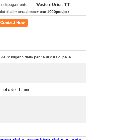
ni di pagamento:
Western Union, T/T
ità di alimentazione:
mese 1000pcs/per
tto
 dell'ossigeno della penna di cura di pelle
iametro di 0.15mm