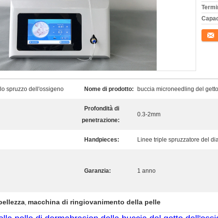
Termi
Capac
Conta
lo spruzzo dell'ossigeno
Nome di prodotto:
buccia microneedling del getto
Profondità di
0.3-2mm
penetrazione:
Handpieces:
Linee triple spruzzatore del d
Garanzia:
1 anno
bellezza
macchina di ringiovanimento della pelle
,