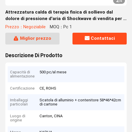
2
/
4
Attrezzatura calda di terapia fisica di sollievo dal
dolore di pressione d'aria di Shockwave di vendita per il
trattamento nero di pain/Ed
Prezzo：Negoziabile
MOQ：Pc 1
Miglior prezzo
Contattaci
Descrizione Di Prodotto
Capacità di
500 pc/al mese
alimentazione
Certificazione
CE, ROHS
Imballaggi
Scatola di alluminio + contenitore 58*46*42cm
particolari
di cartone
Luogo di
Canton, CINA
origine