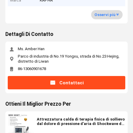
Marca
KAPHA
Osservi più
Dettagli Di Contatto
Ms. Amber Han
Parco di industria di No.19 Yongxu, strada di No.23 Hejing,
distretto di Liwan
86-13060901678
Contattaci
Ottieni Il Miglior Prezzo Per
Attrezzatura calda di terapia fisica di sollievo
dal dolore di pressione d'aria di Shockwave di
vendita per il trattamento nero di pain/Ed