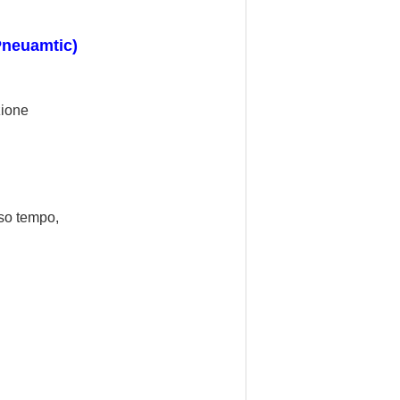
Pneuamtic)
zione
sso tempo,