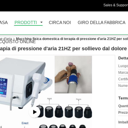
Sales & Support
ASA
PRODOTTI
CIRCA NOI
GIRO DELLA FABBRICA
e d'aria
Macchina fisica domestica di terapia di pressione d'aria 21HZ per sol
CQUISTO ONLINE
apia di pressione d'aria 21HZ per sollievo dal dolore
Detta
Luogo 
Marca
Certif
Numer
Term
Quant
Prezz
Imball