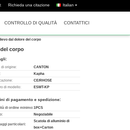
Richieda una citazione
Italian
:
CONTROLLO DI QUALITÀ
CONTATTICI
lievo dal dolore del corpo
 del corpo
gli:
di origine:
CANTON
:
Kapha
icazione:
CE/RHOSE
o di modello:
ESWT-KP
ini di pagamento e spedizione:
ità di ordine minimo:
1PCS
o:
Negoziabile
Scatola di alluminio di
aggi particolari:
box+Carton