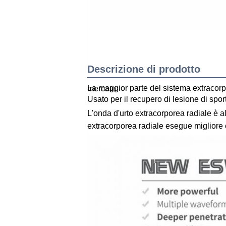
Descrizione di prodotto
La maggior parte del sistema extracorporeo di terapia di onda d'urto della parte radiale balistica pneumatica popolare e professionale sul mercato
Usato per il recupero di lesione di sport,
L'onda d'urto extracorporea radiale è 
extracorporea radiale esegue migliore co