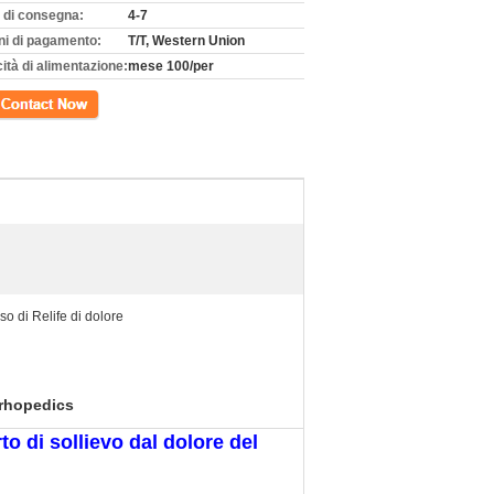
 di consegna:
4-7
ni di pagamento:
T/T, Western Union
ità di alimentazione:
mese 100/per
tto
so di Relife di dolore
Orhopedics
to di sollievo dal dolore del