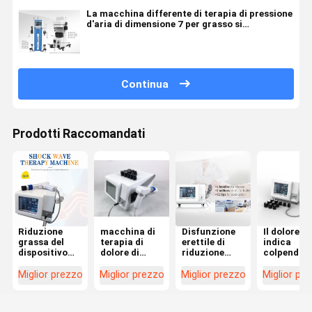
La macchina differente di terapia di pressione
d'aria di dimensione 7 per grasso si
riduce/trattamento di ED
Continua
Prodotti Raccomandati
Riduzione
macchina di
Disfunzione
Il dolore
grassa del
terapia di
erettile di
indica
dispositivo
dolore di
riduzione
colpendo
del
Shockwave di
delle celluliti
l'attrezza
massaggiatore
pressione
della
di terapia
Miglior prezzo
Miglior prezzo
Miglior prezzo
Miglior pr
della
d'aria 21Hz
macchina di
fisica di
macchina di
nella
terapia di
sollievo da
terapia di
riduzione
pressione
dolore dell