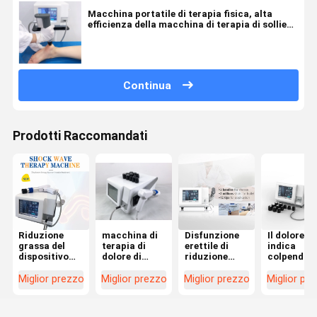
Macchina portatile di terapia fisica, alta
efficienza della macchina di terapia di sollievo
dal dolore del corpo
Continua
Prodotti Raccomandati
Riduzione
macchina di
Disfunzione
Il dolore
grassa del
terapia di
erettile di
indica
dispositivo
dolore di
riduzione
colpendo
del
Shockwave di
delle celluliti
l'attrezza
massaggiatore
pressione
della
di terapia
Miglior prezzo
Miglior prezzo
Miglior prezzo
Miglior pr
della
d'aria 21Hz
macchina di
fisica di
macchina di
nella
terapia di
sollievo da
terapia di
riduzione
pressione
dolore dell