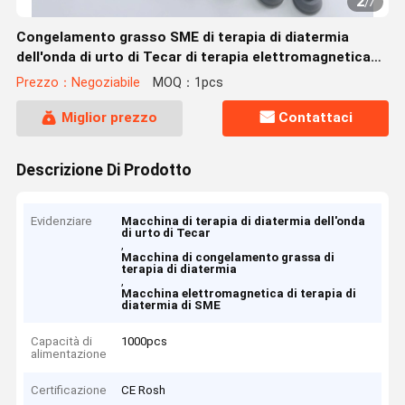
2
/
7
Congelamento grasso SME di terapia di diatermia
dell'onda di urto di Tecar di terapia elettromagnetica
della macchina
Prezzo：Negoziabile
MOQ：1pcs
Miglior prezzo
Contattaci
Descrizione Di Prodotto
Evidenziare
Macchina di terapia di diatermia dell'onda
di urto di Tecar
,
Macchina di congelamento grassa di
terapia di diatermia
,
Macchina elettromagnetica di terapia di
diatermia di SME
Capacità di
1000pcs
alimentazione
Certificazione
CE Rosh