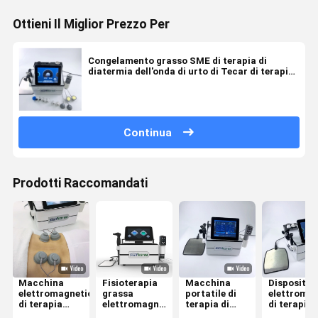
Ottieni Il Miglior Prezzo Per
Congelamento grasso SME di terapia di
diatermia dell'onda di urto di Tecar di terapia
elettromagnetica della macchina
Continua
Prodotti Raccomandati
Macchina
Fisioterapia
Macchina
Dispositivi
elettromagnetica
grassa
portatile di
elettromag
di terapia
elettromagnetica
terapia di
di terapia
300KHZ per la
di diatermia
Tecar
della