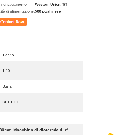
ni di pagamento:
Western Union, T/T
ità di alimentazione:
500 pc/al mese
tto
1 anno
1-10
Stalla
RET, CET
i 80mm
Macchina di diatermia di rf
,