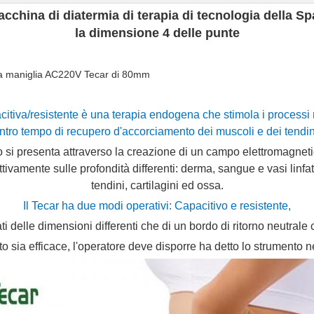
cchina di diatermia di terapia di tecnologia della S
la dimensione 4 delle punte
lla maniglia AC220V Tecar di 80mm
tiva/resistente è una terapia endogena che stimola i processi n
ntro tempo di recupero d'accorciamento dei muscoli e dei tendin
po si presenta attraverso la creazione di un campo elettromagne
tivamente sulle profondità differenti: derma, sangue e vasi linfa
tendini, cartilagini ed ossa.
Il Tecar ha due modi operativi: Capacitivo e resistente,
ti delle dimensioni differenti che di un bordo di ritorno neutrale
to sia efficace, l'operatore deve disporre ha detto lo strumento 