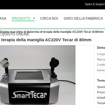
Sales & Support
ASA
PRODOTTI
CIRCA NOI
GIRO DELLA FABBRICA
Doppia macchina di diatermia di terapia della maniglia AC220V Tecar di 80mm
CQUISTO ONLINE
 terapia della maniglia AC220V Tecar di 80mm
Detta
Luogo 
Marca
Certif
Numer
Term
Quant
Prezz
Imball
Tempi