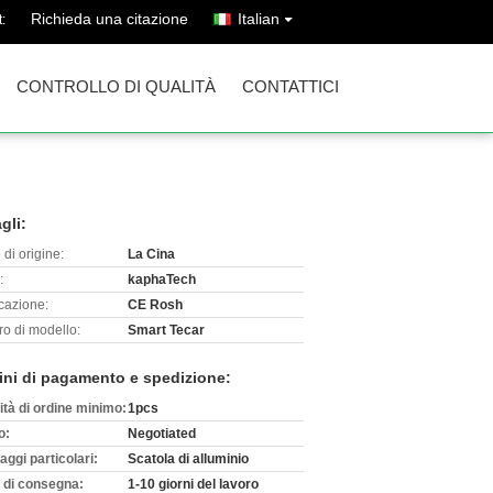
Richieda una citazione
Italian
:
CONTROLLO DI QUALITÀ
CONTATTICI
gli:
di origine:
La Cina
:
kaphaTech
icazione:
CE Rosh
o di modello:
Smart Tecar
ini di pagamento e spedizione:
ità di ordine minimo:
1pcs
o:
Negotiated
aggi particolari:
Scatola di alluminio
 di consegna:
1-10 giorni del lavoro