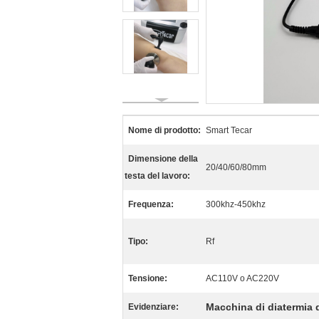
Nome di prodotto:
Smart Tecar
Dimensione della
20/40/60/80mm
testa del lavoro:
Frequenza:
300khz-450khz
Tipo:
Rf
Tensione:
AC110V o AC220V
Macchina di diatermia d
Evidenziare: