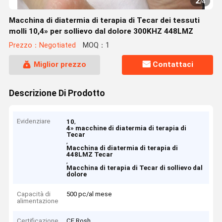
2
/
4
Macchina di diatermia di terapia di Tecar dei tessuti
molli 10,4» per sollievo dal dolore 300KHZ 448LMZ
Prezzo：Negotiated
MOQ：1
Miglior prezzo
Contattaci
Descrizione Di Prodotto
Evidenziare
,
10
4» macchine di diatermia di terapia di
Tecar
,
Macchina di diatermia di terapia di
448LMZ Tecar
,
Macchina di terapia di Tecar di sollievo dal
dolore
Capacità di
500 pc/al mese
alimentazione
Certificazione
CE Rosh