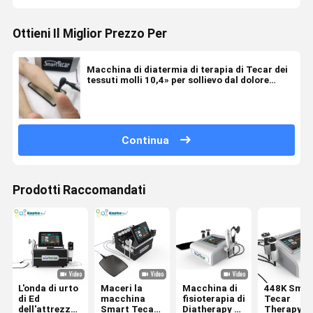
Ottieni Il Miglior Prezzo Per
Macchina di diatermia di terapia di Tecar dei
tessuti molli 10,4» per sollievo dal dolore
300KHZ 448LMZ
Continua
Prodotti Raccomandati
L'onda di urto
Maceri la
Macchina di
448K Smar
di Ed
macchina
fisioterapia di
Tecar
dell'attrezzatura
Smart Tecar
Diatherapy di
Therapy