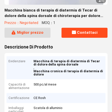
2
/
5
Macchina bianca di terapia di diatermia di Tecar di
dolore della spina dorsale di chiroterapia per dolore
cronico
Prezzo：Negotiated
MOQ：1
Miglior prezzo
Contattaci
Descrizione Di Prodotto
Evidenziare
Macchina di terapia di diatermia di Tecar
di dolore della spina dorsale
,
Macchina cronica di terapia di diatermia di
dolore
Capacità di
500 pc/al mese
alimentazione
Certificazione
CE Rosh
Imballaggi
Scatola di alluminio
particolari