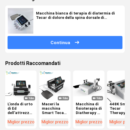
Macchina bianca di terapia di diatermia di
Tecar di dolore della spina dorsale di
chiroterapia per dolore cronico
Continua
Prodotti Raccomandati
L'onda di urto
Maceri la
Macchina di
448K Smar
di Ed
macchina
fisioterapia di
Tecar
dell'attrezzatura
Smart Tecar
Diatherapy di
Therapy
della
Wave di
terapia di
Macchina
diatermia di
sollievo dal
Tecar con
Diatermia 
Miglior prezzo
Miglior prezzo
Miglior prezzo
Miglior pr
terapia fisica
dolore
448KHz le
CET RET