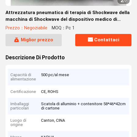
2
/
7
Attrezzatura pneumatica di terapia di Shockwave della
macchina di Shockwave del dispositivo medico di
sollievo dal dolore
Prezzo：Negoziabile
MOQ：Pc 1
Miglior prezzo
Contattaci
Descrizione Di Prodotto
Capacità di
500 pc/al mese
alimentazione
Certificazione
CE, ROHS
Imballaggi
Scatola di alluminio + contenitore 58*46*42cm
particolari
di cartone
Luogo di
Canton, CINA
origine