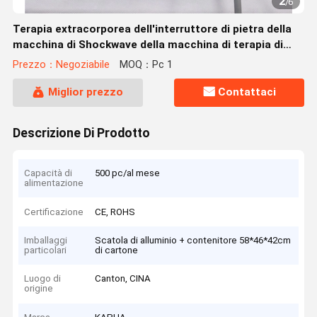
2
/
6
Terapia extracorporea dell'interruttore di pietra della
macchina di Shockwave della macchina di terapia di
Shockwave
Prezzo：Negoziabile
MOQ：Pc 1
Miglior prezzo
Contattaci
Descrizione Di Prodotto
Capacità di
500 pc/al mese
alimentazione
Certificazione
CE, ROHS
Imballaggi
Scatola di alluminio + contenitore 58*46*42cm
particolari
di cartone
Luogo di
Canton, CINA
origine