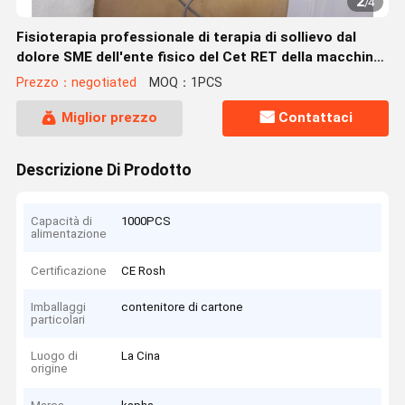
2
/
4
Fisioterapia professionale di terapia di sollievo dal
dolore SME dell'ente fisico del Cet RET della macchina
di terapia di 3 In1 Tecar Shockwave
Prezzo：negotiated
MOQ：1PCS
Miglior prezzo
Contattaci
Descrizione Di Prodotto
Capacità di
1000PCS
alimentazione
Certificazione
CE Rosh
Imballaggi
contenitore di cartone
particolari
Luogo di
La Cina
origine