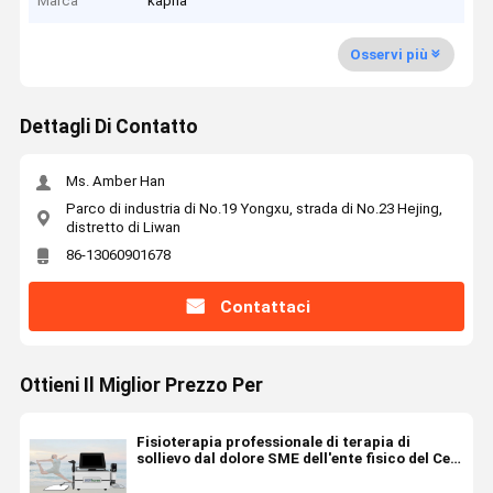
Marca
kapha
Osservi più
Dettagli Di Contatto
Ms. Amber Han
Parco di industria di No.19 Yongxu, strada di No.23 Hejing,
distretto di Liwan
86-13060901678
Contattaci
Ottieni Il Miglior Prezzo Per
Fisioterapia professionale di terapia di
sollievo dal dolore SME dell'ente fisico del Cet
RET della macchina di terapia di 3 In1 Tecar
Shockwave