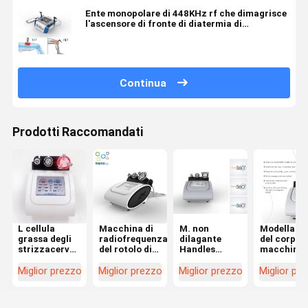
Ente monopolare di 448KHz rf che dimagrisce
l'ascensore di fronte di diatermia di
fisioterapia della macchina
Continua
Prodotti Raccomandati
L cellula
Macchina di
M. non
Modellatu
grassa degli
radiofrequenza
dilagante
del corpo d
strizzacervelli
del rotolo di
Handles
macchina 
della
rotazione di
Multipolar
radiofreq
macchina di
360 gradi per
Body rf che
del rotolo
Miglior prezzo
Miglior prezzo
Miglior prezzo
Miglior pr
radiofrequenza
la macchina
dimagrisce
della
del touch
di rimozione
macchina
macchina
screen
delle celluliti
della grinz