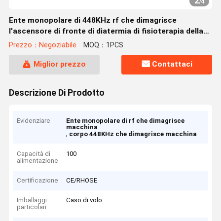
2
/
4
Ente monopolare di 448KHz rf che dimagrisce
l'ascensore di fronte di diatermia di fisioterapia della
macchina
Prezzo：Negoziabile
MOQ：1PCS
Miglior prezzo
Contattaci
Descrizione Di Prodotto
Evidenziare
Ente monopolare di rf che dimagrisce
macchina
,
corpo 448KHz che dimagrisce macchina
Capacità di
100
alimentazione
Certificazione
CE/RHOSE
Imballaggi
Caso di volo
particolari