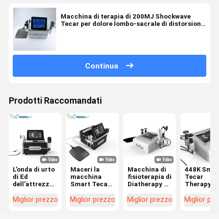
Macchina di terapia di 200MJ Shockwave
Tecar per dolore lombo-sacrale di distorsione
della caviglia
Continua
Prodotti Raccomandati
L'onda di urto
Maceri la
Macchina di
448K Smar
di Ed
macchina
fisioterapia di
Tecar
dell'attrezzatura
Smart Tecar
Diatherapy di
Therapy
della
Wave di
terapia di
Macchina
diatermia di
sollievo dal
Tecar con
Diatermia 
Miglior prezzo
Miglior prezzo
Miglior prezzo
Miglior pr
terapia fisica
dolore
448KHz le
CET RET
macera il Cet
dell'attrezzatura
maniglie del
Fisioterap