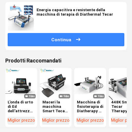
Energia capacitiva e resistente della
macchina di terapia di Diathermal Tecar
Continua
Prodotti Raccomandati
L'onda di urto
Maceri la
Macchina di
448K Smar
di Ed
macchina
fisioterapia di
Tecar
dell'attrezzatura
Smart Tecar
Diatherapy di
Therapy
della
Wave di
terapia di
Macchina
diatermia di
sollievo dal
Tecar con
Diatermia 
Miglior prezzo
Miglior prezzo
Miglior prezzo
Miglior pr
terapia fisica
dolore
448KHz le
CET RET
macera il Cet
dell'attrezzatura
maniglie del
Fisioterap