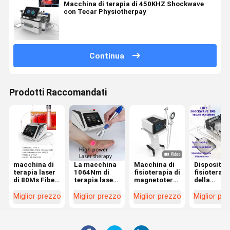
Macchina di terapia di 450KHZ Shockwave
con Tecar Physiotherpay
Continua
Prodotti Raccomandati
macchina di
La macchina
Macchina di
Dispositivo
terapia laser
1064Nm di
fisioterapia di
fisioterapi
di 80Ms Fiber
terapia laser
magnetoterapia
della
Optic
di alto potere
PMST per
macchina 
Coupling per
penetra
sollievo dal
terapia di
Miglior prezzo
Miglior prezzo
Miglior prezzo
Miglior pr
crescita
Tssue più
dolore 4 Tesla
SME
accelerata
profondo
Shockwav
delle cellule di
980Nm
Tecar per 
riparazione
allevia i
sport Injui