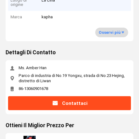
Luogo di
La Cina
origine
Marca
kapha
Osservi più
Dettagli Di Contatto
Ms. Amber Han
Parco di industria di No.19 Yongxu, strada di No.23 Hejing,
distretto di Liwan
86-13060901678
Contattaci
Ottieni Il Miglior Prezzo Per