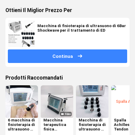
Ottieni Il Miglior Prezzo Per
Macchina di fisioterapia di ultrasuono di 6Bar
Shockwave per il trattamento di ED
Continua
Prodotti Raccomandati
6 macchina di
Macchina
Macchina di
Spalla
fisioterapia di
terapeutica
fisioterapia di
Achilles
ultrasuono di
fisica
ultrasuono di
Tendon del
Antivari 21Hz
domestica di
Antivari 21Hz
macchina 