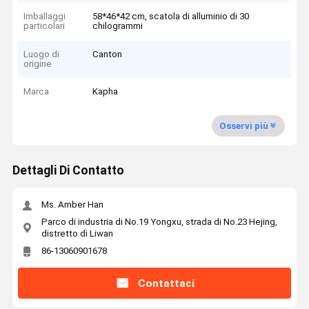
Imballaggi
58*46*42 cm, scatola di alluminio di 30
particolari
chilogrammi
Luogo di
Canton
origine
Marca
Kapha
Osservi più
Dettagli Di Contatto
Ms. Amber Han
Parco di industria di No.19 Yongxu, strada di No.23 Hejing,
distretto di Liwan
86-13060901678
Contattaci