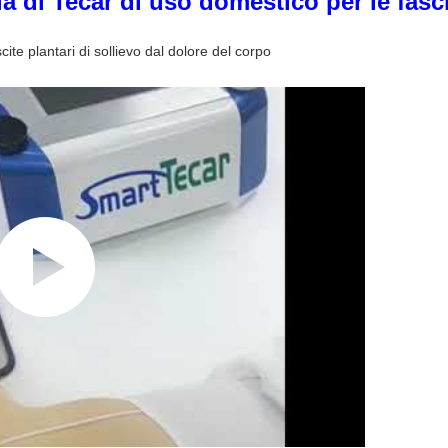
a di Tecar di uso domestico per le fasci
cite plantari di sollievo dal dolore del corpo