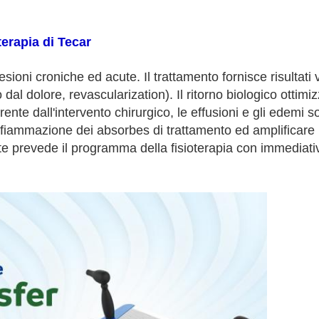
erapia di Tecar
i croniche ed acute. Il trattamento fornisce risultati vi
al dolore, revascularization). Il ritorno biologico ottimi
nte dall'intervento chirurgico, le effusioni e gli edemi son
infiammazione dei absorbes di trattamento ed amplificare i
te prevede il programma della fisioterapia con immediati