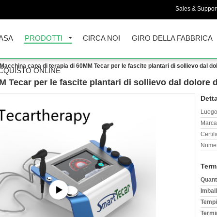
Sales & Support
ASA
PRODOTTI
CIRCA NOI
GIRO DELLA FABBRICA
Macchina capa di terapia di 60MM Tecar per le fascite plantari di sollievo dal do
CQUISTO ONLINE
 Tecar per le fascite plantari di sollievo dal dolore 
Detta
Luogo 
Marca
Certif
Numer
Term
Quant
Imball
Tempi
Termi