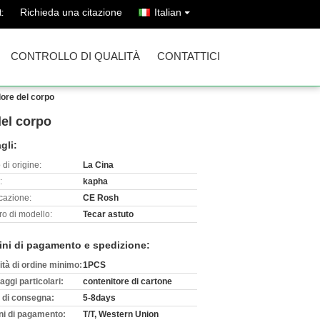
Richieda una citazione
Italian
:
CONTROLLO DI QUALITÀ
CONTATTICI
lore del corpo
del corpo
gli:
di origine:
La Cina
:
kapha
icazione:
CE Rosh
o di modello:
Tecar astuto
ini di pagamento e spedizione:
ità di ordine minimo:
1PCS
aggi particolari:
contenitore di cartone
 di consegna:
5-8days
ni di pagamento:
T/T, Western Union