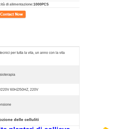
ità di alimentazione:
1000PCS
tto
ecnici per tutta la vita, un anno con la vita
isioterapia
V/220V 60HZ/50HZ, 220V
ensione
zione delle celluliti