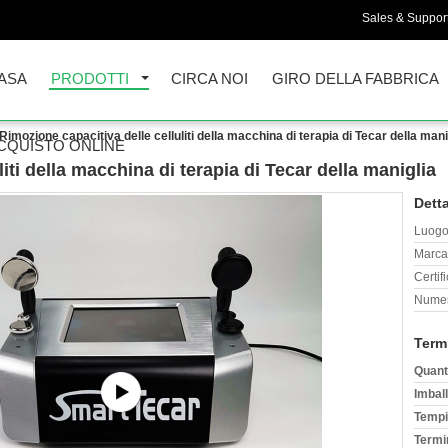
Sales & Support
ASA
PRODOTTI
CIRCA NOI
GIRO DELLA FABBRICA
Rimozione capacitiva delle celluliti della macchina di terapia di Tecar della mani
CQUISTO ONLINE
iti della macchina di terapia di Tecar della maniglia
Detta
Luogo 
Marca
Certif
Numer
Term
Quant
Imball
Tempi
Termi