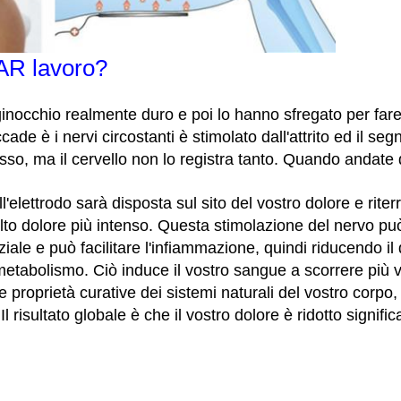
AR lavoro?
inocchio realmente duro e poi lo hanno sfregato per fare 
de è i nervi circostanti è stimolato dall'attrito ed il seg
esso, ma il cervello non lo registra tanto. Quando andate 
'elettrodo sarà disposta sul sito del vostro dolore e rit
lto dolore più intenso. Questa stimolazione del nervo può
iale e può facilitare l'infiammazione, quindi riducendo il 
ro metabolismo. Ciò induce il vostro sangue a scorrere più
e proprietà curative dei sistemi naturali del vostro corpo, 
l risultato globale è che il vostro dolore è ridotto signifi