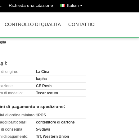
Richieda una citazione
Italian
:
CONTROLLO DI QUALITÀ
CONTATTICI
glia
gli:
di origine:
La Cina
:
kapha
icazione:
CE Rosh
o di modello:
Tecar astuto
ini di pagamento e spedizione:
ità di ordine minimo:
1PCS
aggi particolari:
contenitore di cartone
 di consegna:
5-8days
ni di pagamento:
T/T, Western Union