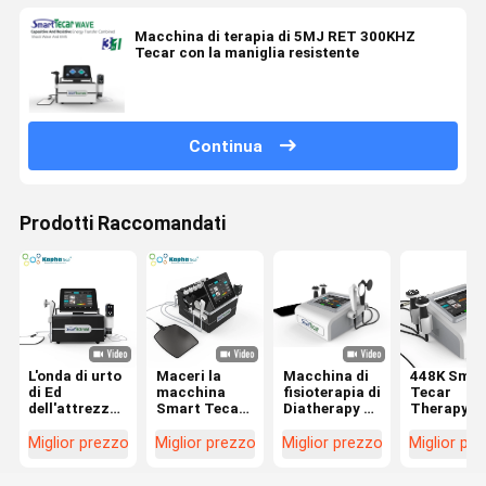
Macchina di terapia di 5MJ RET 300KHZ
Tecar con la maniglia resistente
Continua
Prodotti Raccomandati
L'onda di urto
Maceri la
Macchina di
448K Smar
di Ed
macchina
fisioterapia di
Tecar
dell'attrezzatura
Smart Tecar
Diatherapy di
Therapy
della
Wave di
terapia di
Macchina
diatermia di
sollievo dal
Tecar con
Diatermia 
Miglior prezzo
Miglior prezzo
Miglior prezzo
Miglior pr
terapia fisica
dolore
448KHz le
CET RET
macera il Cet
dell'attrezzatura
maniglie del
Fisioterap