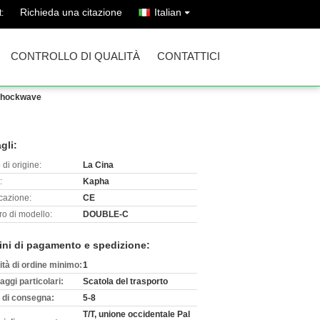
Richieda una citazione
Italian
:
CONTROLLO DI QUALITÀ
CONTATTICI
 Shockwave
gli:
di origine:
La Cina
:
Kapha
icazione:
CE
o di modello:
DOUBLE-C
ini di pagamento e spedizione:
ità di ordine minimo:
1
aggi particolari:
Scatola del trasporto
 di consegna:
5-8
T/T, unione occidentale Pal