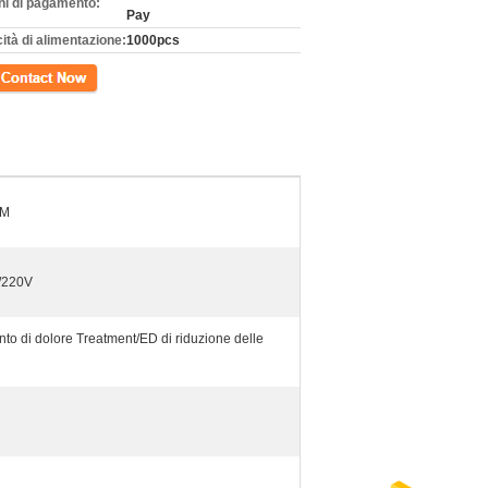
ni di pagamento:
Pay
ità di alimentazione:
1000pcs
tto
DM
/220V
nto di dolore Treatment/ED di riduzione delle