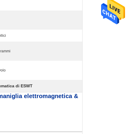
llici
grammi
volo
matica di ESWT
maniglia elettromagnetica &