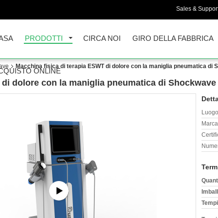
Sales & Support
ASA
PRODOTTI
CIRCA NOI
GIRO DELLA FABBRICA
wave
Macchina fisica di terapia ESWT di dolore con la maniglia pneumatica di
CQUISTO ONLINE
 di dolore con la maniglia pneumatica di Shockwave
Detta
Luogo 
Marca
Certif
Numer
Term
Quant
Imball
Tempi