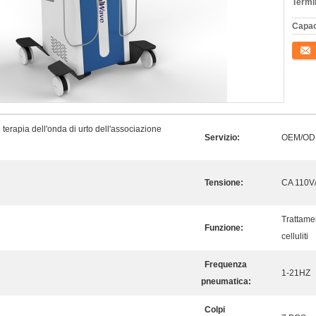
Termi
Capac
Conta
terapia dell'onda di urto dell'associazione
Servizio:
OEM/O
Tensione:
CA 110V
Trattame
Funzione:
celluliti
Frequenza
1-21HZ
pneumatica:
Colpi