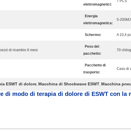
7 PCS
elettromagnetici:
Energia
5-200MJ
elettromagnetica:
Schermo:
A 10,4 po
Peso del
pezzi di ricambio 6 mesi
70 chilo
pacchetto:
Pacchetto di
Caso di 
trasporto:
apia ESWT di dolore
Macchina di Shockwave ESWT
Macchina pneu
,
,
e di modo di terapia di dolore di ESWT con la 