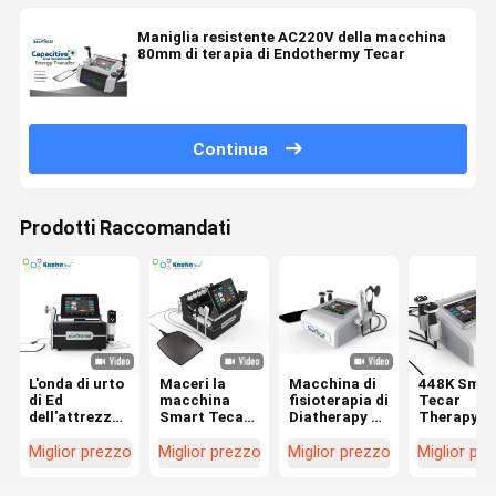
Maniglia resistente AC220V della macchina
80mm di terapia di Endothermy Tecar
Continua
Prodotti Raccomandati
L'onda di urto
Maceri la
Macchina di
448K Smar
di Ed
macchina
fisioterapia di
Tecar
dell'attrezzatura
Smart Tecar
Diatherapy di
Therapy
della
Wave di
terapia di
Macchina
diatermia di
sollievo dal
Tecar con
Diatermia 
Miglior prezzo
Miglior prezzo
Miglior prezzo
Miglior pr
terapia fisica
dolore
448KHz le
CET RET
macera il Cet
dell'attrezzatura
maniglie del
Fisioterap