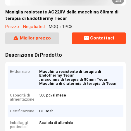
2
/
4
Maniglia resistente AC220V della macchina 80mm di
terapia di Endothermy Tecar
Prezzo：Negotiated
MOQ：1PCS
Miglior prezzo
Contattaci
Descrizione Di Prodotto
Evidenziare
Macchina resistente di terapia di
Endothermy Tecar
,
,
macchina di terapia di 80mm Tecar
Macchina di diatermia di terapia di Tecar
Capacità di
500 pc/al mese
alimentazione
Certificazione
CE Rosh
Imballaggi
Scatola di alluminio
particolari