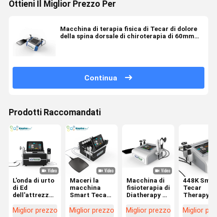
Ottieni Il Miglior Prezzo Per
Macchina di terapia fisica di Tecar di dolore
della spina dorsale di chiroterapia di 60mm
fisio e di lesione di sport
Continua
Prodotti Raccomandati
L'onda di urto
Maceri la
Macchina di
448K Smar
di Ed
macchina
fisioterapia di
Tecar
dell'attrezzatura
Smart Tecar
Diatherapy di
Therapy
della
Wave di
terapia di
Macchina
diatermia di
sollievo dal
Tecar con
Diatermia 
Miglior prezzo
Miglior prezzo
Miglior prezzo
Miglior pr
terapia fisica
dolore
448KHz le
CET RET