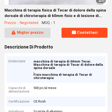
2
/
6
Macchina di terapia fisica di Tecar di dolore della spina
dorsale di chiroterapia di 60mm fisio e di lesione di
sport
Prezzo：Negotiated
MOQ：1
Miglior prezzo
Contattaci
Descrizione Di Prodotto
Evidenziare
,
macchina di terapia di 60mm Tecar
Macchina di terapia di Tecar di dolore della
spina dorsale
,
Fisio macchina di terapia di Tecar di
chiroterapia
Capacità di
500 pc/al mese
alimentazione
Certificazione
CE Rosh
Imballaggi
Scatola di alluminio