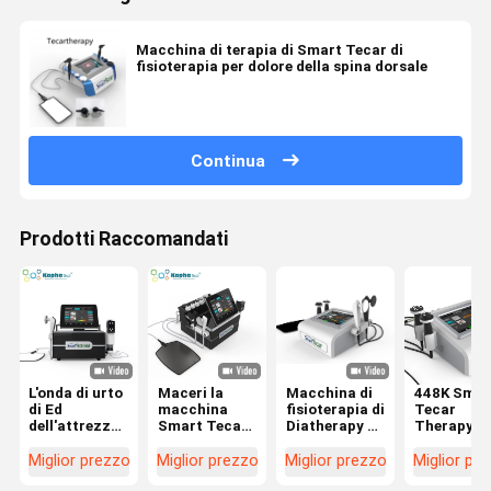
Macchina di terapia di Smart Tecar di
fisioterapia per dolore della spina dorsale
Continua
Prodotti Raccomandati
L'onda di urto
Maceri la
Macchina di
448K Smar
di Ed
macchina
fisioterapia di
Tecar
dell'attrezzatura
Smart Tecar
Diatherapy di
Therapy
della
Wave di
terapia di
Macchina
diatermia di
sollievo dal
Tecar con
Diatermia 
Miglior prezzo
Miglior prezzo
Miglior prezzo
Miglior pr
terapia fisica
dolore
448KHz le
CET RET