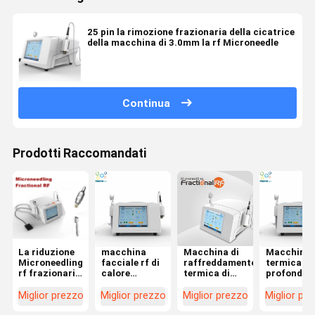
25 pin la rimozione frazionaria della cicatrice
della macchina di 3.0mm la rf Microneedle
Continua
Prodotti Raccomandati
La riduzione
macchina
Macchina di
Macchina
Microneedling
facciale rf di
raffreddamento
termica
rf frazionaria
calore
termica di
profonda
della
profondo di 4
riduzione
frazionari
cicatrice per
mani di
della
frazionaria
Miglior prezzo
Miglior prezzo
Miglior prezzo
Miglior pr
le cicatrici
bellezza
cicatrice
cura di pel