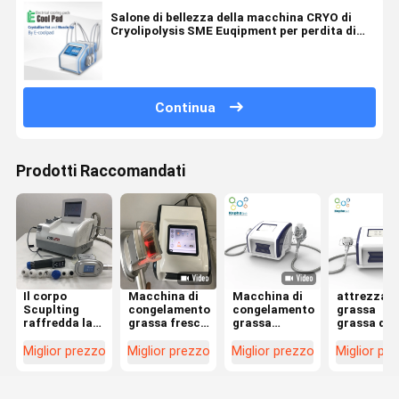
Salone di bellezza della macchina CRYO di
Cryolipolysis SME Euqipment per perdita di
Weilght con 4 maniglie
Continua
Prodotti Raccomandati
Il corpo
Macchina di
Macchina di
attrezzat
Scuplting
congelamento
congelamento
grassa
raffredda la
grassa fresca
grassa
grassa di
macchina di
di Sculting
domestica di
aspirazion
congelamento
220V
Cryo per il
della
Miglior prezzo
Miglior prezzo
Miglior prezzo
Miglior pr
grassa di
Cryolipolysis
corpo che
macchina 
150MM
nessun
dimagrisce
congelame
Cryolipolysis
rischio
perdita di
di