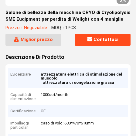
2
/
5
Salone di bellezza della macchina CRYO di Cryolipolysis
SME Euqipment per perdita di Weilght con 4 maniglie
Prezzo：Negoziabile
MOQ：1PCS
Miglior prezzo
Contattaci
Descrizione Di Prodotto
Evidenziare
attrezzatura elettrica di stimolazione del
muscolo
,
attrezzatura di congelazione grassa
Capacità di
1000set/month
alimentazione
Certificazione
CE
Imballaggi
caso di volo: 630*470*610mm
particolari