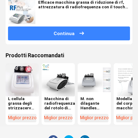
Efficace macchina grassa di riduzione di rf,
attrezzatura di radiofrequenza con il touch
screen a 8 pollici
Continua
Prodotti Raccomandati
L cellula
Macchina di
M. non
Modellatu
grassa degli
radiofrequenza
dilagante
del corpo d
strizzacervelli
del rotolo di
Handles
macchina 
della
rotazione di
Multipolar
radiofreq
macchina di
360 gradi per
Body rf che
del rotolo
Miglior prezzo
Miglior prezzo
Miglior prezzo
Miglior pr
radiofrequenza
la macchina
dimagrisce
della
del touch
di rimozione
macchina
macchina
screen
delle celluliti
della grinz
1.2MHz della
di