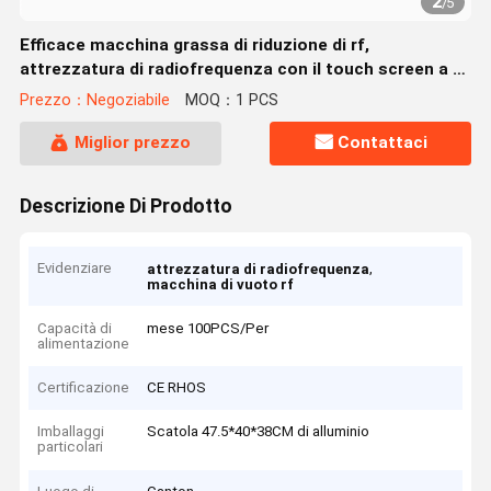
2
/
5
Efficace macchina grassa di riduzione di rf,
attrezzatura di radiofrequenza con il touch screen a 8
pollici
Prezzo：Negoziabile
MOQ：1 PCS
Miglior prezzo
Contattaci
Descrizione Di Prodotto
Evidenziare
,
attrezzatura di radiofrequenza
macchina di vuoto rf
Capacità di
mese 100PCS/Per
alimentazione
Certificazione
CE RHOS
Imballaggi
Scatola 47.5*40*38CM di alluminio
particolari