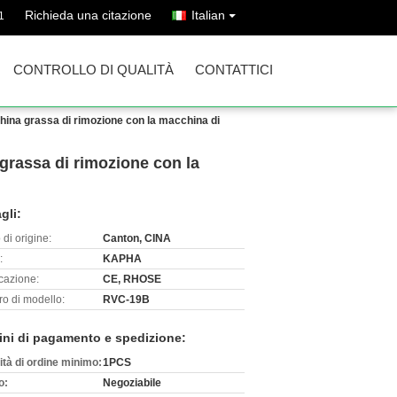
Richieda una citazione
Italian
1
CONTROLLO DI QUALITÀ
CONTATTICI
hina grassa di rimozione con la macchina di
grassa di rimozione con la
gli:
di origine:
Canton, CINA
:
KAPHA
icazione:
CE, RHOSE
o di modello:
RVC-19B
ini di pagamento e spedizione:
ità di ordine minimo:
1PCS
o:
Negoziabile