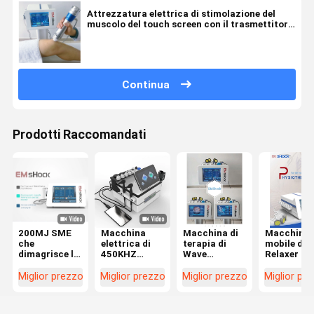
Attrezzatura elettrica di stimolazione del
muscolo del touch screen con il trasmettitore
differente di dimensione 5
Continua
Prodotti Raccomandati
200MJ SME
Macchina
Macchina di
Macchina
che
elettrica di
terapia di
mobile di
dimagrisce la
450KHZ
Wave
Relaxer del
macchina
Tecar
acustico di
muscolo,
elettrica di
Physcial
sollievo dal
macchina
Miglior prezzo
Miglior prezzo
Miglior prezzo
Miglior pr
stimolazione
Muslce
dolore,
della scos
del muscolo
Stimualtion
macchina di
elettrica p
con la terapia
impulso del
uso facile 