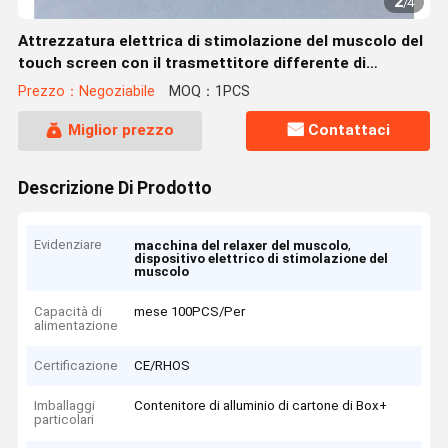
2
/
4
Attrezzatura elettrica di stimolazione del muscolo del
touch screen con il trasmettitore differente di
dimensione 5
Prezzo：Negoziabile
MOQ：1PCS
Miglior prezzo
Contattaci
Descrizione Di Prodotto
Evidenziare
,
macchina del relaxer del muscolo
dispositivo elettrico di stimolazione del
muscolo
Capacità di
mese 100PCS/Per
alimentazione
Certificazione
CE/RHOS
Imballaggi
Contenitore di alluminio di cartone di Box+
particolari