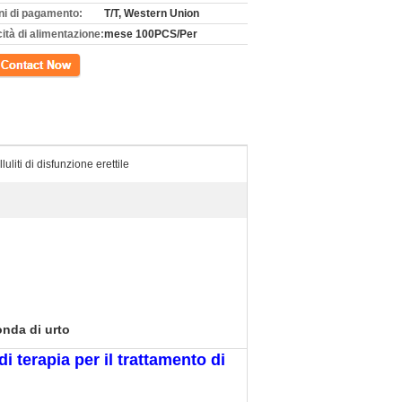
ni di pagamento:
T/T, Western Union
ità di alimentazione:
mese 100PCS/Per
tto
uliti di disfunzione erettile
onda di urto
terapia per il trattamento di