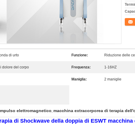
Termi
Capac
Conta
onda di urto
Funzione:
Riduzione delle cell
di dolore del corpo
Frequenza:
1-16HZ
Maniglia:
2 maniglie
 impulso elettromagnetico
macchina extracorporea di terapia dell'
,
rapia di Shockwave della doppia di ESWT macchina di 