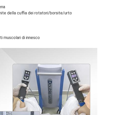
ena
ite della cuffia dei rotatori/borsite/urto
i muscolari di innesco