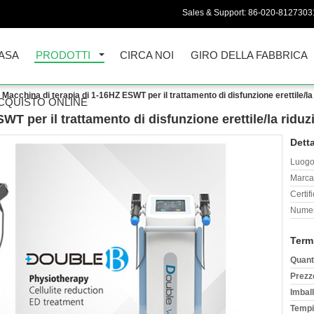
Sales & Support:
86-020-8127303
ASA
PRODOTTI
CIRCA NOI
GIRO DELLA FABBRICA
Macchina di terapia di 1-16HZ ESWT per il trattamento di disfunzione erettile/la r
CQUISTO ONLINE
T per il trattamento di disfunzione erettile/la riduzio
Detta
Luogo 
Marca
Certif
Numer
Term
Quant
Prezz
Imball
Tempi