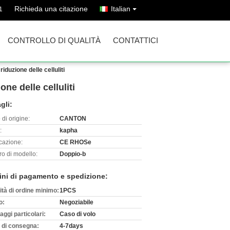
Richieda una citazione
Italian
1
CONTROLLO DI QUALITÀ
CONTATTICI
iduzione delle celluliti
ne delle celluliti
gli:
di origine:
CANTON
:
kapha
icazione:
CE RHOSe
o di modello:
Doppio-b
ini di pagamento e spedizione:
ità di ordine minimo:
1PCS
o:
Negoziabile
aggi particolari:
Caso di volo
 di consegna:
4-7days