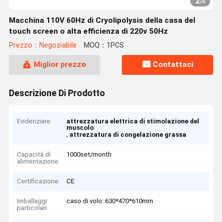
2
/
4
Macchina 110V 60Hz di Cryolipolysis della casa del
touch screen o alta efficienza di 220v 50Hz
Prezzo：Negoziabile
MOQ：1PCS
Miglior prezzo
Contattaci
Descrizione Di Prodotto
Evidenziare
attrezzatura elettrica di stimolazione del
muscolo
,
attrezzatura di congelazione grassa
Capacità di
1000set/month
alimentazione
Certificazione
CE
Imballaggi
caso di volo: 630*470*610mm
particolari