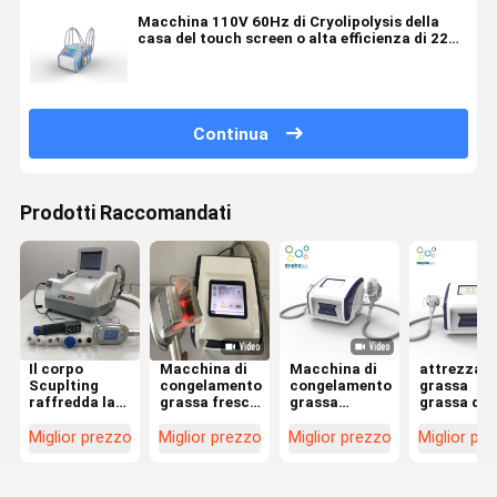
Macchina 110V 60Hz di Cryolipolysis della
casa del touch screen o alta efficienza di 220v
50Hz
Continua
Prodotti Raccomandati
Il corpo
Macchina di
Macchina di
attrezzat
Scuplting
congelamento
congelamento
grassa
raffredda la
grassa fresca
grassa
grassa di
macchina di
di Sculting
domestica di
aspirazion
congelamento
220V
Cryo per il
della
Miglior prezzo
Miglior prezzo
Miglior prezzo
Miglior pr
grassa di
Cryolipolysis
corpo che
macchina 
150MM
nessun
dimagrisce
congelame
Cryolipolysis
rischio
perdita di
di