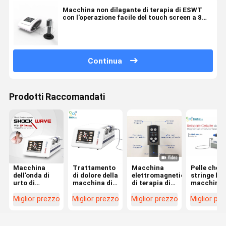
Macchina non dilagante di terapia di ESWT
con l'operazione facile del touch screen a 8
pollici
Continua
Prodotti Raccomandati
Macchina
Trattamento
Macchina
Pelle che
dell'onda di
di dolore della
elettromagnetica
stringe la
urto di
macchina di
di terapia di
macchina 
disfunzione
terapia di
ESWT con il
congelame
erettile per
disfunzione
touch screen
grassa di
Miglior prezzo
Miglior prezzo
Miglior prezzo
Miglior pr
sollievo dal
erettile ESWT
a 8 pollici
ESWT
dolore
dell'onda di
Cryolipolys
posteriore
urto
con l'onda 