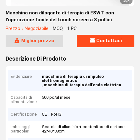
2
/
5
Macchina non dilagante di terapia di ESWT con
l'operazione facile del touch screen a 8 pollici
Prezzo：Negoziabile
MOQ：1 PC
Miglior prezzo
Contattaci
Descrizione Di Prodotto
Evidenziare
macchina di terapia di impulso
elettromagnetico
,
macchina di terapia dell'onda elettrica
Capacità di
500 pc/al mese
alimentazione
Certificazione
CE，RoHS
Imballaggi
Scatola di alluminio + contenitore di cartone,
particolari
42*40*38cm