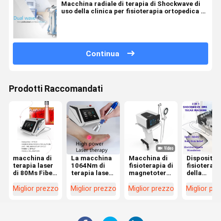
Macchina radiale di terapia di Shockwave di
uso della clinica per fisioterapia ortopedica di
circostanze
Continua
Prodotti Raccomandati
macchina di
La macchina
Macchina di
Dispositivo
terapia laser
1064Nm di
fisioterapia di
fisioterapi
di 80Ms Fiber
terapia laser
magnetoterapia
della
Optic
di alto potere
PMST per
macchina 
Coupling per
penetra
sollievo dal
terapia di
Miglior prezzo
Miglior prezzo
Miglior prezzo
Miglior pr
crescita
Tssue più
dolore 4 Tesla
SME
accelerata
profondo
Shockwav
delle cellule di
980Nm
Tecar per 
riparazione
allevia i
sport Injui