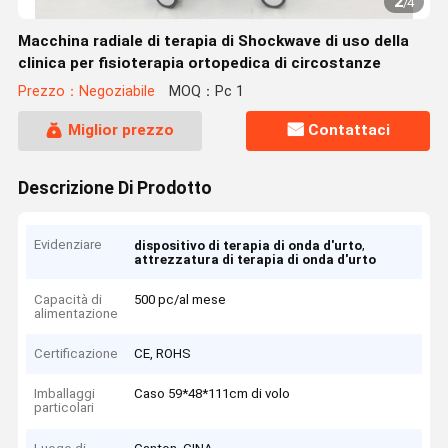
2
/
4
Macchina radiale di terapia di Shockwave di uso della
clinica per fisioterapia ortopedica di circostanze
Prezzo：Negoziabile
MOQ：Pc 1
Miglior prezzo
Contattaci
Descrizione Di Prodotto
Evidenziare
,
dispositivo di terapia di onda d'urto
attrezzatura di terapia di onda d'urto
Capacità di
500 pc/al mese
alimentazione
Certificazione
CE, ROHS
Imballaggi
Caso 59*48*111cm di volo
particolari