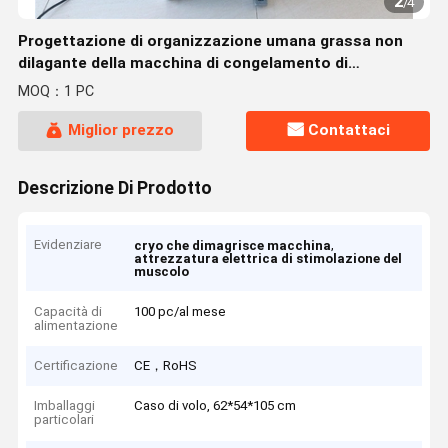
2
/
4
Progettazione di organizzazione umana grassa non
dilagante della macchina di congelamento di
Cryolipolysis -5℃
MOQ：1 PC
Miglior prezzo
Contattaci
Descrizione Di Prodotto
Evidenziare
,
cryo che dimagrisce macchina
attrezzatura elettrica di stimolazione del
muscolo
Capacità di
100 pc/al mese
alimentazione
Certificazione
CE，RoHS
Imballaggi
Caso di volo, 62*54*105 cm
particolari