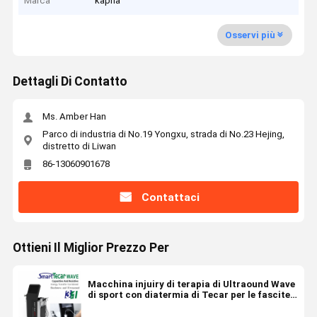
Marca
kapha
Osservi più
Dettagli Di Contatto
Ms. Amber Han
Parco di industria di No.19 Yongxu, strada di No.23 Hejing,
distretto di Liwan
86-13060901678
Contattaci
Ottieni Il Miglior Prezzo Per
Macchina injuiry di terapia di Ultraound Wave
di sport con diatermia di Tecar per le fascite
plantari