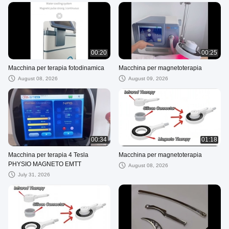
00:20
00:25
Macchina per terapia fotodinamica
Macchina per magnetoterapia
August 08, 2026
August 09, 2026
00:34
01:18
Macchina per terapia 4 Tesla
Macchina per magnetoterapia
PHYSIO MAGNETO EMTT
August 08, 2026
July 31, 2026