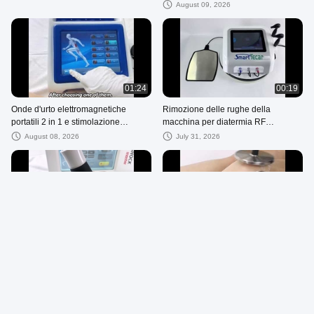
muscoloscheletrico Pemf
August 09, 2026
01:24
00:19
Onde d'urto elettromagnetiche
Rimozione delle rughe della
portatili 2 in 1 e stimolazione
macchina per diatermia RF
muscolare elettrica per la gestione
monopolare a calore profondo
August 08, 2026
July 31, 2026
del dolore
02:01
02:16
Macchina per terapia ad onde d'urto
Onda Tecar
ultrasoniche portatile
August 09, 2026
August 06, 2026