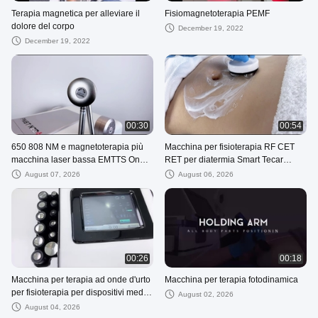
Terapia magnetica per alleviare il
Fisiomagnetoterapia PEMF
dolore del corpo
December 19, 2022
December 19, 2022
00:30
00:54
650 808 NM e magnetoterapia più
Macchina per fisioterapia RF CET
macchina laser bassa EMTTS Onda
RET per diatermia Smart Tecar
d'urto fisica
Therapy 448K per alleviare il dolore
August 07, 2026
August 06, 2026
e lifting facciale
00:26
00:18
Macchina per terapia ad onde d'urto
Macchina per terapia fotodinamica
per fisioterapia per dispositivi medici
August 02, 2026
ad onde d'urto Per gomito del
August 04, 2026
tennista