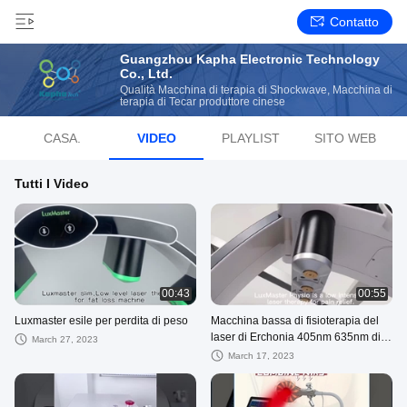
Contatto
Guangzhou Kapha Electronic Technology
Co., Ltd.
Qualità Macchina di terapia di Shockwave, Macchina di
terapia di Tecar produttore cinese
CASA.
VIDEO
PLAYLIST
SITO WEB
Tutti I Video
00:43
00:55
Luxmaster esile per perdita di peso
Macchina bassa di fisioterapia del
laser di Erchonia 405nm 635nm di
March 27, 2023
terapia laser del licenziato della
March 17, 2023
scuola media per sollievo dal dolore