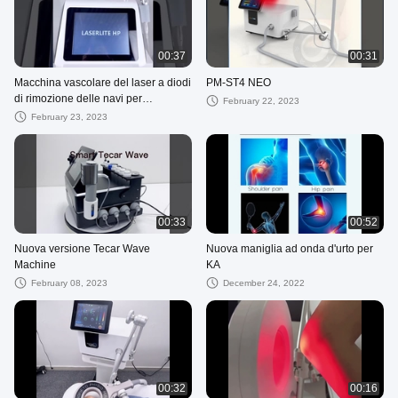
00:37
00:31
Macchina vascolare del laser a diodi
PM-ST4 NEO
di rimozione delle navi per
February 22, 2023
fisioterapia
February 23, 2023
00:33
00:52
Nuova versione Tecar Wave
Nuova maniglia ad onda d'urto per
Machine
KA
February 08, 2023
December 24, 2022
00:32
00:16