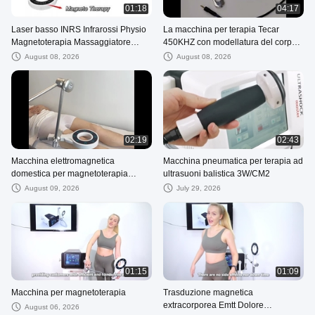
01:18
04:17
Laser basso INRS Infrarossi Physio
La macchina per terapia Tecar
Magnetoterapia Massaggiatore
450KHZ con modellatura del corpo
Macchina Magnetic Pluse
ad onde d'urto riduce l'allungamento
August 08, 2026
August 08, 2026
Magnetoterapia
02:19
02:43
Macchina elettromagnetica
Macchina pneumatica per terapia ad
domestica per magnetoterapia
ultrasuoni balistica 3W/CM2
fisioterapica per il dolore muscolare
August 09, 2026
July 29, 2026
01:15
01:09
Macchina per magnetoterapia
Trasduzione magnetica
extracorporea Emtt Dolore
August 06, 2026